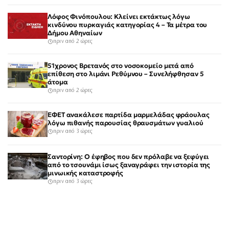
Λόφος Φινόπουλου: Κλείνει εκτάκτως λόγω
κινδύνου πυρκαγιάς κατηγορίας 4 – Τα μέτρα του
Δήμου Αθηναίων
πριν από 2 ώρες
51χρονος Βρετανός στο νοσοκομείο μετά από
επίθεση στο λιμάνι Ρεθύμνου – Συνελήφθησαν 5
άτομα
πριν από 2 ώρες
ΕΦΕΤ ανακάλεσε παρτίδα μαρμελάδας φράουλας
λόγω πιθανής παρουσίας θραυσμάτων γυαλιού
πριν από 3 ώρες
Σαντορίνη: Ο έφηβος που δεν πρόλαβε να ξεφύγει
από το τσουνάμι ίσως ξαναγράφει την ιστορία της
μινωικής καταστροφής
πριν από 3 ώρες