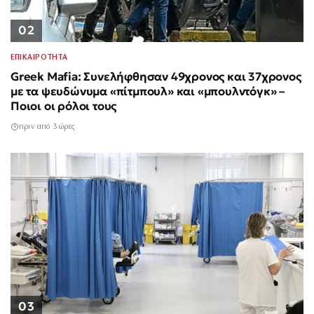
02
ΕΠΙΚΑΙΡΟΤΗΤΑ
Greek Mafia: Συνελήφθησαν 49χρονος και 37χρονος
με τα ψευδώνυμα «πίτμπουλ» και «μπουλντόγκ» –
Ποιοι οι ρόλοι τους
πριν από 3 ώρες
03