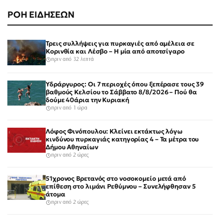
ΡΟΗ ΕΙΔΗΣΕΩΝ
Τρεις συλλήψεις για πυρκαγιές από αμέλεια σε
Κορινθία και Λέσβο – Η μία από αποτσίγαρο
πριν από 32 λεπτά
Υδράργυρος: Οι 7 περιοχές όπου ξεπέρασε τους 39
βαθμούς Κελσίου το Σάββατο 8/8/2026 – Πού θα
δούμε 40άρια την Κυριακή
πριν από 1 ώρα
Λόφος Φινόπουλου: Κλείνει εκτάκτως λόγω
κινδύνου πυρκαγιάς κατηγορίας 4 – Τα μέτρα του
Δήμου Αθηναίων
πριν από 2 ώρες
51χρονος Βρετανός στο νοσοκομείο μετά από
επίθεση στο λιμάνι Ρεθύμνου – Συνελήφθησαν 5
άτομα
πριν από 2 ώρες