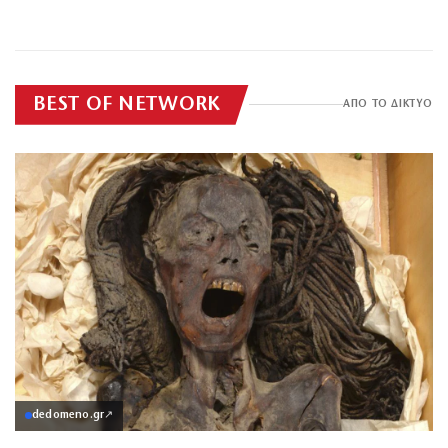
θερμόμετρα
Ανασύρθηκε χωρίς
ΕΠΙΚΑΙΡΟΤΗΤΑ
ΕΠΙΚΑΙΡΟΤΗΤΑ
τις αισθήσεις της
BEST OF NETWORK
ΑΠΟ ΤΟ ΔΙΚΤΥΟ
dedomeno.gr
↗