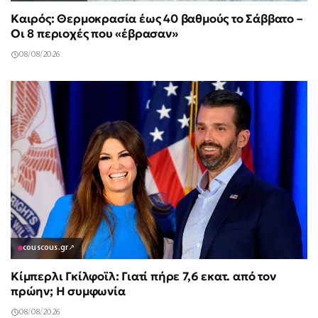
Καιρός: Θερμοκρασία έως 40 βαθμούς το Σάββατο –
Οι 8 περιοχές που «έβρασαν»
08/08/2026
couscous.gr
↗
Κίμπερλι Γκίλφοϊλ: Γιατί πήρε 7,6 εκατ. από τον
πρώην; Η συμφωνία
08/08/2026