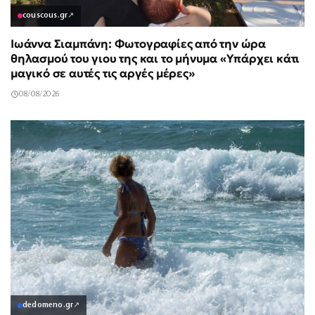
couscous.gr
↗
Ιωάννα Σιαμπάνη: Φωτογραφίες από την ώρα
θηλασμού του γιου της και το μήνυμα «Υπάρχει κάτι
μαγικό σε αυτές τις αργές μέρες»
08/08/2026
dedomeno.gr
↗