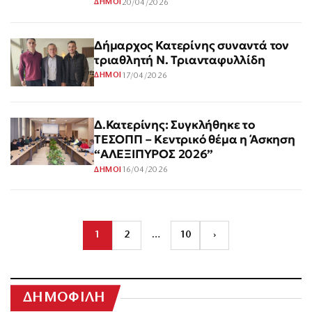
20/04/2026
ΔΗΜΟΙ
Δήμαρχος Κατερίνης συναντά τον
τριαθλητή Ν. Τριανταφυλλίδη
17/04/2026
ΔΗΜΟΙ
Δ.Κατερίνης: Συγκλήθηκε το
ΤΕΣΟΠΠ – Κεντρικό θέμα η Άσκηση
“ΑΛΕΞΙΠΥΡΟΣ 2026”
16/04/2026
ΔΗΜΟΙ
1
2
…
10
›
ΔΗΜΟΦΙΛΗ