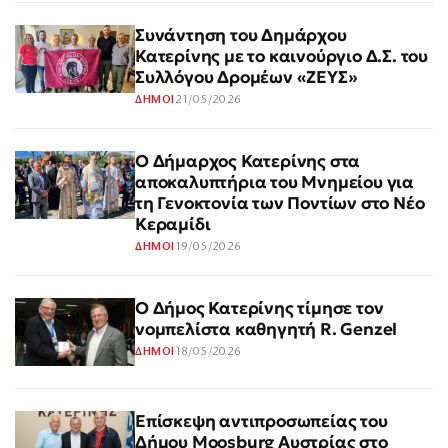
Συνάντηση του Δημάρχου
Κατερίνης με το καινούργιο Δ.Σ. του
Συλλόγου Δρομέων «ΖΕΥΣ»
21/05/2026
ΔΗΜΟΙ
Ο Δήμαρχος Κατερίνης στα
αποκαλυπτήρια του Μνημείου για
τη Γενοκτονία των Ποντίων στο Νέο
Κεραμίδι
19/05/2026
ΔΗΜΟΙ
Ο Δήμος Κατερίνης τίμησε τον
νομπελίστα καθηγητή R. Genzel
18/05/2026
ΔΗΜΟΙ
Επίσκεψη αντιπροσωπείας του
Δήμου Moosburg Αυστρίας στο