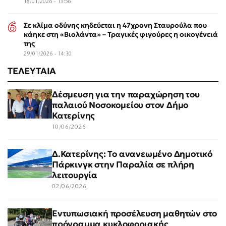
18/01/2026 - 13:56
Σε κλίμα οδύνης κηδεύεται η 47χρονη Σταυρούλα που
κάηκε στη «Βιολάντα» – Τραγικές φιγούρες η οικογένειά
της
29/01/2026 - 14:30
ΤΕΛΕΥΤΑΙΑ
Δέσμευση για την παραχώρηση του
παλαιού Νοσοκομείου στον Δήμο
Κατερίνης
10/06/2026
Δ.Κατερίνης: Το ανανεωμένο Δημοτικό
Πάρκινγκ στην Παραλία σε πλήρη
λειτουργία
02/06/2026
Εντυπωσιακή προσέλευση μαθητών στο
πρόγραμμα κυκλοφοριακής