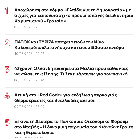
Αποχώρηση στο κόμμα «Ελπίδα για τη Δημοκρατία» με
αιχμές για «απολυταρχικό προσωποπαγές διευθυντήριο
Καρυστιανού – Γρατσία»
09/08/2026 - 21:06
ΠΑΣΟΚ και ΣΥΡΙΖΑ αποχαιρετούν τον Νίκο
Καλογερόπουλο: ανήσυχο και ασυμβίβαστο πνεύμα
10/08/2026 - 00:22
42χρονη Ολλανδή πνίγηκε στα Μάλια προσπαθώντας
να σώσει τη φίλη της: Τι λένε μάρτυρες για τον πανικό
06/08/2026 - 21:47
Αττική στο «Red Code» για εκδήλωση πυρκαγιάς –
Θερμοκρασίες και θυελλώδεις άνεμοι
09/08/2026 - 23:00
Ξεκινά τη Δευτέρα το Παγκόσμιο Οικονομικό Φόρουμ
στο Νταβός – Η δυναμική παρουσία του Ντόναλντ Τραμπ
και η θεματολογία