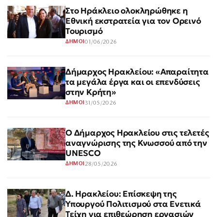
Στο Ηράκλειο ολοκληρώθηκε η
Εθνική εκστρατεία για τον Ορεινό
Τουρισμό
01/06/2026
ΔΗΜΟΙ
Δήμαρχος Ηρακλείου: «Απαραίτητα
τα μεγάλα έργα και οι επενδύσεις
στην Κρήτη»
31/05/2026
ΔΗΜΟΙ
Ο Δήμαρχος Ηρακλείου στις τελετές
αναγνώρισης της Κνωσσού από την
UNESCO
28/05/2026
ΔΗΜΟΙ
Δ. Ηρακλείου: Επίσκεψη της
Υπουργού Πολιτισμού στα Ενετικά
Τείχη για επιθεώρηση εργασιών