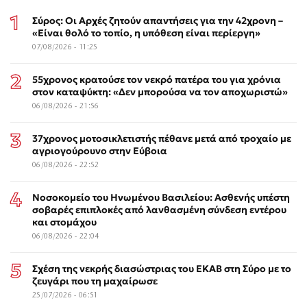
Σύρος: Οι Αρχές ζητούν απαντήσεις για την 42χρονη –
«Είναι θολό το τοπίο, η υπόθεση είναι περίεργη»
07/08/2026 - 11:25
55χρονος κρατούσε τον νεκρό πατέρα του για χρόνια
στον καταψύκτη: «Δεν μπορούσα να τον αποχωριστώ»
06/08/2026 - 21:56
37χρονος μοτοσικλετιστής πέθανε μετά από τροχαίο με
αγριογούρουνο στην Εύβοια
06/08/2026 - 22:52
Νοσοκομείο του Ηνωμένου Βασιλείου: Ασθενής υπέστη
σοβαρές επιπλοκές από λανθασμένη σύνδεση εντέρου
και στομάχου
06/08/2026 - 22:04
Σχέση της νεκρής διασώστριας του ΕΚΑΒ στη Σύρο με το
ζευγάρι που τη μαχαίρωσε
25/07/2026 - 06:51