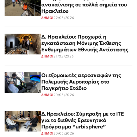
ανακαίνισης σε πολλά σημεία του
Ηρακλείου
22/05/2026
ΔΗΜΟΙ
Δ. Ηρακλείου: Προχωρά η
εγκατάσταση Μόνιμης Έκθεσης
Ενθυμημάτων Εθνικής Αντίστασης
21/05/2026
ΔΗΜΟΙ
Οι εξομοιωτές αεροσκαφών της
Πολεμικής Αεροπορίας στο
Παγκρήτιο Στάδιο
20/05/2026
ΔΗΜΟΙ
Δ.Ηρακλείου: Σύμπραξη με το ΙΤΕ
για το διεθνές Ερευνητικό
Πρόγραμμα “urbisphere”
20/05/2026
ΔΗΜΟΙ