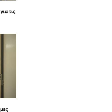
ια τις
ιμες