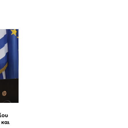
ίου
 και