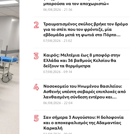
μπορούσα να τον αποχωριστώ»
06/08/2026 - 21:56
Τραυματισμένος σκύλος βρήκε τον δρόμο
για το σπίτι που τον φρόντιζε, μία
εβδομάδα μετά τη φωτιά στο Πόρτο
Γερμενό
07/08/2026 - 23:02
Καιρός: Μελτέμια έως 8 μποφόρ στην
Ελλάδα και 36 βαθμούς Κελσίου θα
δείξουν τα θερμόμετρα
07/08/2026 - 09:14
Νοσοκομείο του Ηνωμένου Βασιλείου:
Ασθενής υπέστη σοβαρές επιπλοκές από
λανθασμένη σύνδεση εντέρου και
στομάχου
06/08/2026 - 22:04
Σαν σήμερα 3 Αυγούστου: Η δολοφονία
και ο αποκεφαλισμός της Αδαμαντίας
Καρκαλή