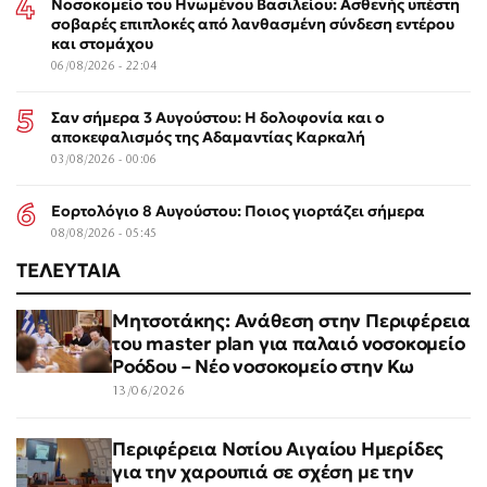
Νοσοκομείο του Ηνωμένου Βασιλείου: Ασθενής υπέστη
σοβαρές επιπλοκές από λανθασμένη σύνδεση εντέρου
και στομάχου
06/08/2026 - 22:04
Σαν σήμερα 3 Αυγούστου: Η δολοφονία και ο
αποκεφαλισμός της Αδαμαντίας Καρκαλή
03/08/2026 - 00:06
Εορτολόγιο 8 Αυγούστου: Ποιος γιορτάζει σήμερα
08/08/2026 - 05:45
ΤΕΛΕΥΤΑΙΑ
Μητσοτάκης: Ανάθεση στην Περιφέρεια
του master plan για παλαιό νοσοκομείο
Ροόδου – Νέο νοσοκομείο στην Κω
13/06/2026
Περιφέρεια Νοτίου Αιγαίου Ημερίδες
για την χαρουπιά σε σχέση με την