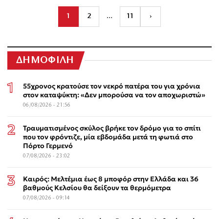
1
2
…
11
›
ΔΗΜΟΦΙΛΗ
55χρονος κρατούσε τον νεκρό πατέρα του για χρόνια
στον καταψύκτη: «Δεν μπορούσα να τον αποχωριστώ»
06/08/2026 - 21:56
Τραυματισμένος σκύλος βρήκε τον δρόμο για το σπίτι
που τον φρόντιζε, μία εβδομάδα μετά τη φωτιά στο
Πόρτο Γερμενό
07/08/2026 - 23:02
Καιρός: Μελτέμια έως 8 μποφόρ στην Ελλάδα και 36
βαθμούς Κελσίου θα δείξουν τα θερμόμετρα
07/08/2026 - 09:14