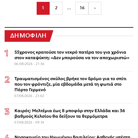
1
2
…
16
›
ΔΗΜΟΦΙΛΗ
55χρονος κρατούσε τον νεκρό πατέρα του για χρόνια
στον καταψύκτη: «Δεν μπορούσα να τον αποχωριστώ»
06/08/2026 - 21:56
Τραυματισμένος σκύλος βρήκε τον δρόμο για το σπίτι
που τον φρόντιζε, μία εβδομάδα μετά τη φωτιά στο
Πόρτο Γερμενό
07/08/2026 - 23:02
Καιρός: Μελτέμια έως 8 μποφόρ στην Ελλάδα και 36
βαθμούς Κελσίου θα δείξουν τα θερμόμετρα
07/08/2026 - 09:14
Νοσοκομείο του Ηνωμένου Βασιλείου: Ασθενής υπέστη