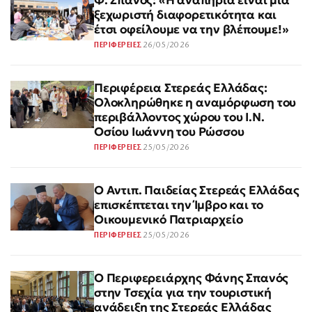
Φ. Σπανός: «Η αναπηρία είναι μια
ξεχωριστή διαφορετικότητα και
έτσι οφείλουμε να την βλέπουμε!»
26/05/2026
ΠΕΡΙΦΕΡΕΙΕΣ
Περιφέρεια Στερεάς Ελλάδας:
Ολοκληρώθηκε η αναμόρφωση του
περιβάλλοντος χώρου του Ι.Ν.
Οσίου Ιωάννη του Ρώσσου
25/05/2026
ΠΕΡΙΦΕΡΕΙΕΣ
Ο Αντιπ. Παιδείας Στερεάς Ελλάδας
επισκέπτεται την Ίμβρο και το
Οικουμενικό Πατριαρχείο
25/05/2026
ΠΕΡΙΦΕΡΕΙΕΣ
Ο Περιφερειάρχης Φάνης Σπανός
στην Τσεχία για την τουριστική
ανάδειξη της Στερεάς Ελλάδας