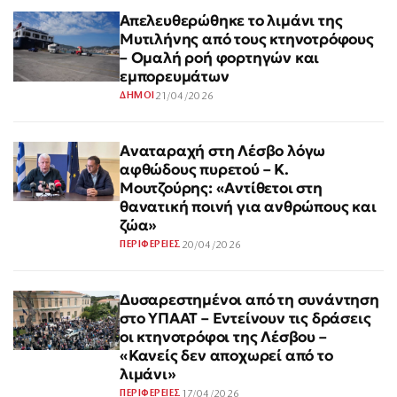
Απελευθερώθηκε το λιμάνι της
Μυτιλήνης από τους κτηνοτρόφους
– Ομαλή ροή φορτηγών και
εμπορευμάτων
21/04/2026
ΔΗΜΟΙ
Αναταραχή στη Λέσβο λόγω
αφθώδους πυρετού – Κ.
Μουτζούρης: «Αντίθετοι στη
θανατική ποινή για ανθρώπους και
ζώα»
20/04/2026
ΠΕΡΙΦΕΡΕΙΕΣ
Δυσαρεστημένοι από τη συνάντηση
στο ΥΠΑΑΤ – Εντείνουν τις δράσεις
οι κτηνοτρόφοι της Λέσβου –
«Κανείς δεν αποχωρεί από το
λιμάνι»
17/04/2026
ΠΕΡΙΦΕΡΕΙΕΣ