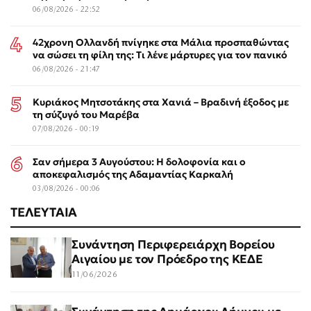
06/08/2026 - 22:52
42χρονη Ολλανδή πνίγηκε στα Μάλια προσπαθώντας
να σώσει τη φίλη της: Τι λένε μάρτυρες για τον πανικό
06/08/2026 - 21:47
Κυριάκος Μητσοτάκης στα Χανιά – Βραδινή έξοδος με
τη σύζυγό του Μαρέβα
07/08/2026 - 00:19
Σαν σήμερα 3 Αυγούστου: Η δολοφονία και ο
αποκεφαλισμός της Αδαμαντίας Καρκαλή
03/08/2026 - 00:06
ΤΕΛΕΥΤΑΙΑ
Συνάντηση Περιφερειάρχη Βορείου
Αιγαίου με τον Πρόεδρο της ΚΕΔΕ
11/06/2026