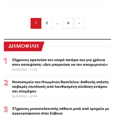
1
2
…
6
›
ΔΗΜΟΦΙΛΗ
55χρονος κρατούσε τον νεκρό πατέρα του για χρόνια
στον καταψύκτη: «Δεν μπορούσα να τον αποχωριστώ»
06/08/2026 - 21:56
Νοσοκομείο του Ηνωμένου Βασιλείου: Ασθενής υπέστη
σοβαρές επιπλοκές από λανθασμένη σύνδεση εντέρου
και στομάχου
06/08/2026 - 22:04
37χρονος μοτοσικλετιστής πέθανε μετά από τροχαίο με
αγριογούρουνο στην Εύβοια