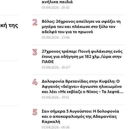
ανήλικα παιδιά
05/08/2026 - 20:02
Βόλος: 26χρονος απείλησε να σφάξει τη
κή της
μητέρα του και πλάκωσε στο ξύλο τον
αδελφό του για το πρωινό
05/08/2026 - 23:06
27χρονος τράπερ: Ποινή φυλάκισης ενός
έτους για οδήγηση με 182 χλμ./ώρα στην
ΠΑΘΕ
05/08/2026 - 20:07
Δολοφονία Βρετανίδας στην Κυψέλη: Ο
Αφγανός «δείχνει» άγνωστο ηλικιωμένο
και λέει «Με εκβίαζε ο Νίκος – Τα λεφτά
τα έδωσα σε εκείνον»
05/08/2026 - 19:52
Σαν σήμερα 3 Αυγούστου: Η δολοφονία
και ο αποκεφαλισμός της Αδαμαντίας
Καρκαλή
03/08/2026 - 00:06