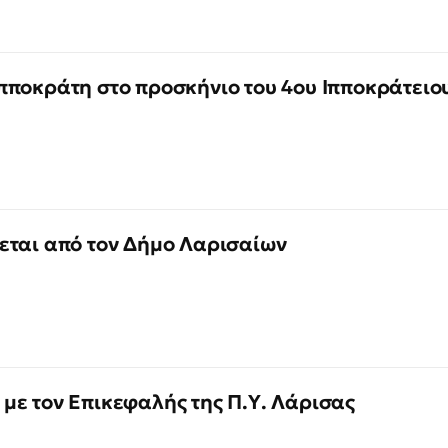
πποκράτη στο προσκήνιο του 4ου Ιπποκράτειο
εται από τον Δήμο Λαρισαίων
με τον Επικεφαλής της Π.Υ. Λάρισας