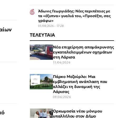
Άδωνις Γεωργιάδης: Νέες περιπέτειες με
τα «έξυπνα» γυαλιά του, «Προσέξτε, σας
γράφω»
05/08/2026 - 17:28
αίων
ΤΕΛΕΥΤΑΙΑ
Νέα επιχείρηση απομάκρυνσης
εγκαταλελειμμένων οχημάτων
στη Λάρισα
11/06/2026
Πάρκο Μεζούρλο: Μια
εμβληματική ανάπλαση που
αλλάζει τη δυναμική της
Λάρισας
09/06/2026
Ορκωμοσία νέου μόνιμου
κό
υπαλλήλου στον Δήμο