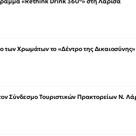
γραμμα «Rethink Drink 360°» στη Λάρισα
κο των Χρωμάτων το «Δέντρο της Δικαιοσύνης»
ον Σύνδεσμο Τουριστικών Πρακτορείων Ν. Λά