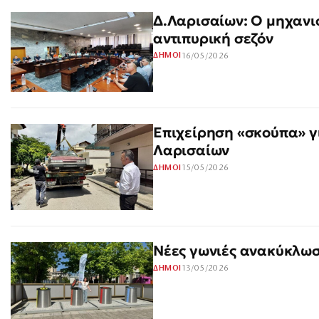
Δ.Λαρισαίων: Ο μηχανι
αντιπυρική σεζόν
16/05/2026
ΔΗΜΟΙ
Επιχείρηση «σκούπα» γ
Λαρισαίων
15/05/2026
ΔΗΜΟΙ
Νέες γωνιές ανακύκλωσ
13/05/2026
ΔΗΜΟΙ