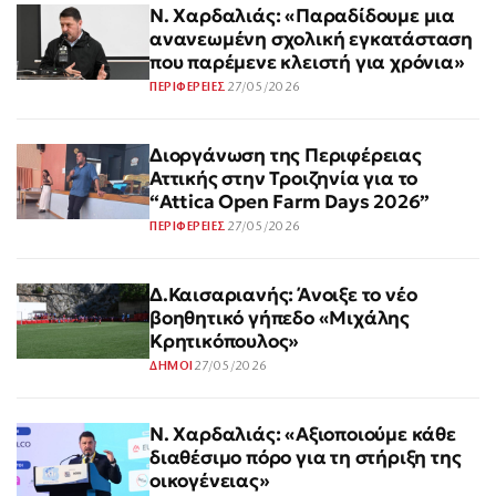
Ν. Χαρδαλιάς: «Παραδίδουμε μια
ανανεωμένη σχολική εγκατάσταση
που παρέμενε κλειστή για χρόνια»
27/05/2026
ΠΕΡΙΦΕΡΕΙΕΣ
Διοργάνωση της Περιφέρειας
Αττικής στην Τροιζηνία για το
“Attica Open Farm Days 2026”
27/05/2026
ΠΕΡΙΦΕΡΕΙΕΣ
Δ.Καισαριανής: Άνοιξε το νέο
βοηθητικό γήπεδο «Μιχάλης
Κρητικόπουλος»
27/05/2026
ΔΗΜΟΙ
Ν. Χαρδαλιάς: «Αξιοποιούμε κάθε
διαθέσιμο πόρο για τη στήριξη της
οικογένειας»