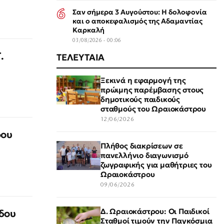
Σαν σήμερα 3 Αυγούστου: Η δολοφονία
και ο αποκεφαλισμός της Αδαμαντίας
Καρκαλή
03/08/2026 - 00:06
.
ΤΕΛΕΥΤΑΙΑ
Ξεκινά η εφαρμογή της
πρώιμης παρέμβασης στους
δημοτικούς παιδικούς
σταθμούς του Ωραιοκάστρου
12/06/2026
ρου
Πλήθος διακρίσεων σε
πανελλήνιο διαγωνισμό
ζωγραφικής για μαθήτριες του
Ωραιοκάστρου
09/06/2026
Δ. Ωραιοκάστρου: Οι Παιδικοί
δου
Σταθμοί τιμούν την Παγκόσμια