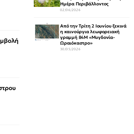
Ημέρα Περιβάλλοντος
02/06/2026
Από την Τρίτη 2 Ιουνίου ξεκινά
η καινούργια λεωφορειακή
γραμμή 84Μ «Μυγδονία-
υμβολή
Ωραιόκαστρο»
30/05/2026
στρου