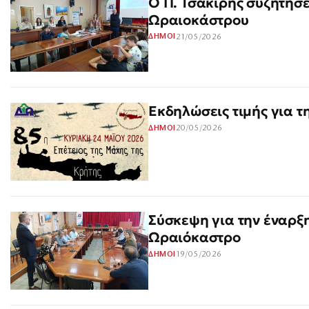
Ο Π. Τσακίρης συζήτησε
Ωραιοκάστρου
21/05/2026
ΔΗΜΟΙ
Εκδηλώσεις τιμής για τ
20/05/2026
ΔΗΜΟΙ
Σύσκεψη για την έναρξ
Ωραιόκαστρο
19/05/2026
ΔΗΜΟΙ