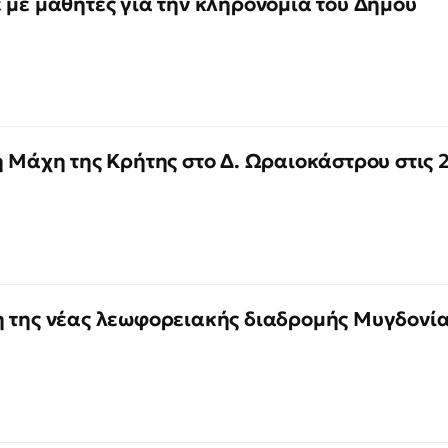
 με μαθητές για την κληρονομιά του Δήμου
η Μάχη της Κρήτης στο Δ. Ωραιοκάστρου στις 
η της νέας λεωφορειακής διαδρομής Μυγδονία