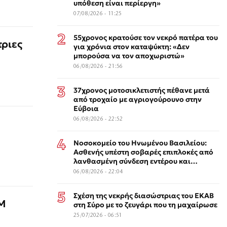
υπόθεση είναι περίεργη»
07/08/2026 - 11:25
55χρονος κρατούσε τον νεκρό πατέρα του
τριες
για χρόνια στον καταψύκτη: «Δεν
μπορούσα να τον αποχωριστώ»
06/08/2026 - 21:56
37χρονος μοτοσικλετιστής πέθανε μετά
από τροχαίο με αγριογούρουνο στην
Εύβοια
06/08/2026 - 22:52
Νοσοκομείο του Ηνωμένου Βασιλείου:
Ασθενής υπέστη σοβαρές επιπλοκές από
λανθασμένη σύνδεση εντέρου και
στομάχου
06/08/2026 - 22:04
Σχέση της νεκρής διασώστριας του ΕΚΑΒ
4Μ
στη Σύρο με το ζευγάρι που τη μαχαίρωσε
25/07/2026 - 06:51