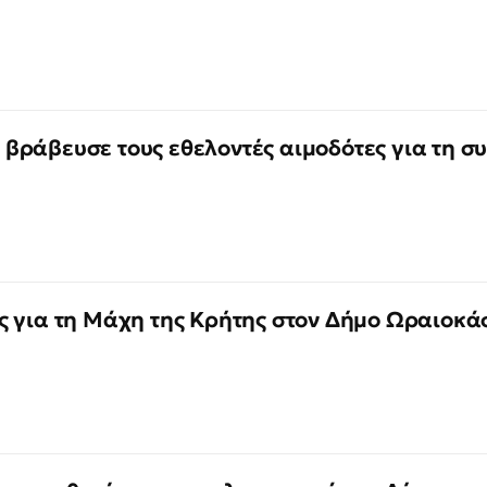
βράβευσε τους εθελοντές αιμοδότες για τη σ
ς για τη Μάχη της Κρήτης στον Δήμο Ωραιοκά