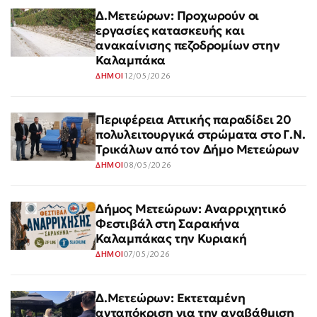
Δ.Μετεώρων: Προχωρούν οι
εργασίες κατασκευής και
ανακαίνισης πεζοδρομίων στην
Καλαμπάκα
12/05/2026
ΔΗΜΟΙ
Περιφέρεια Αττικής παραδίδει 20
πολυλειτουργικά στρώματα στο Γ.Ν.
Τρικάλων από τον Δήμο Μετεώρων
08/05/2026
ΔΗΜΟΙ
Δήμος Μετεώρων: Αναρριχητικό
Φεστιβάλ στη Σαρακήνα
Καλαμπάκας την Κυριακή
07/05/2026
ΔΗΜΟΙ
Δ.Μετεώρων: Εκτεταμένη
ανταπόκριση για την αναβάθμιση