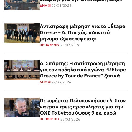
02/04/2026
ΔΗΜΟΙ
Αντίστροφη μέτρηση για το L’Étape
Greece – Δ. Πτωχός: «Δυνατό
μήνυμα εξωστρέφειας»
29/03/2026
ΠΕΡΙΦΕΡΕΙΕΣ
Δ. Σπάρτης: Η αντίστροφη μέτρηση
για τον ποδηλατικό αγώνα “L’Étape
Greece by Tour de France” ξεκινά
27/03/2026
ΔΗΜΟΙ
Περιφέρεια Πελοποννήσου ελ: Στον
«αέρα» τρεις προσκλήσεις για την
ΟΧΕ Ταϋγέτου ύψους 9 εκ. ευρώ
23/03/2026
ΠΕΡΙΦΕΡΕΙΕΣ