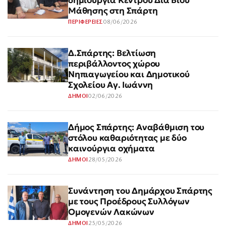
δημιουργία Κέντρου Δια Βίου
Μάθησης στη Σπάρτη
08/06/2026
ΠΕΡΙΦΕΡΕΙΕΣ
Δ.Σπάρτης: Βελτίωση
περιβάλλοντος χώρου
Νηπιαγωγείου και Δημοτικού
Σχολείου Αγ. Ιωάννη
02/06/2026
ΔΗΜΟΙ
Δήμος Σπάρτης: Αναβάθμιση του
στόλου καθαριότητας με δύο
καινούργια οχήματα
28/05/2026
ΔΗΜΟΙ
Συνάντηση του Δημάρχου Σπάρτης
με τους Προέδρους Συλλόγων
Ομογενών Λακώνων
25/05/2026
ΔΗΜΟΙ