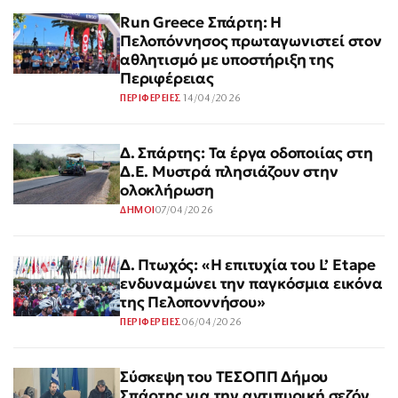
Run Greece Σπάρτη: Η
Πελοπόννησος πρωταγωνιστεί στον
αθλητισμό με υποστήριξη της
Περιφέρειας
14/04/2026
ΠΕΡΙΦΕΡΕΙΕΣ
Δ. Σπάρτης: Τα έργα οδοποιίας στη
Δ.Ε. Μυστρά πλησιάζουν στην
ολοκλήρωση
07/04/2026
ΔΗΜΟΙ
Δ. Πτωχός: «Η επιτυχία του L’ Etape
ενδυναμώνει την παγκόσμια εικόνα
της Πελοποννήσου»
06/04/2026
ΠΕΡΙΦΕΡΕΙΕΣ
Σύσκεψη του ΤΕΣΟΠΠ Δήμου
Σπάρτης για την αντιπυρική σεζόν