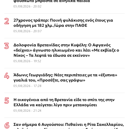
φουσκωτό μπροστά σε ανήλικα παιδιά
05/08/2026 - 20:02
27χρονος τράπερ: Ποινή φυλάκισης ενός έτους για
οδήγηση με 182 χλμ./ώρα στην ΠΑΘΕ
05/08/2026 - 20:07
Δολοφονία Βρετανίδας στην Κυψέλη: Ο Αφγανός
«δείχνει» άγνωστο ηλικιωμένο και λέει «Με εκβίαζε ο
Νίκος – Τα λεφτά τα έδωσα σε εκείνον»
05/08/2026 - 19:52
Άδωνις Γεωργιάδης: Νέες περιπέτειες με τα «έξυπνα»
γυαλιά του, «Προσέξτε, σας γράφω»
05/08/2026 - 17:28
Η οικογένεια από τη Βρετανία είδε το σπίτι της στην
Ελλάδα να καίγεται λίγο πριν μετακομίσει
05/08/2026 - 21:24
Σαν σήμερα 6 Αυγούστου: Πεθαίνει η Ρίτα Σακελλαρίου,