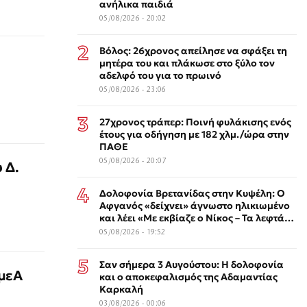
ανήλικα παιδιά
05/08/2026 - 20:02
Βόλος: 26χρονος απείλησε να σφάξει τη
μητέρα του και πλάκωσε στο ξύλο τον
αδελφό του για το πρωινό
05/08/2026 - 23:06
27χρονος τράπερ: Ποινή φυλάκισης ενός
έτους για οδήγηση με 182 χλμ./ώρα στην
ΠΑΘΕ
05/08/2026 - 20:07
 Δ.
Δολοφονία Βρετανίδας στην Κυψέλη: Ο
Αφγανός «δείχνει» άγνωστο ηλικιωμένο
και λέει «Με εκβίαζε ο Νίκος – Τα λεφτά
τα έδωσα σε εκείνον»
05/08/2026 - 19:52
Σαν σήμερα 3 Αυγούστου: Η δολοφονία
ΑμεΑ
και ο αποκεφαλισμός της Αδαμαντίας
Καρκαλή
03/08/2026 - 00:06