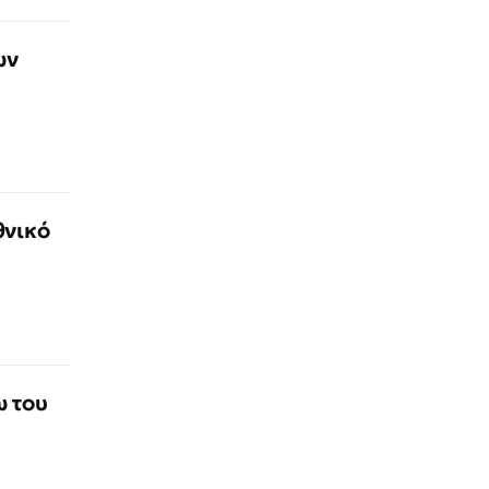
ων
θνικό
ω του