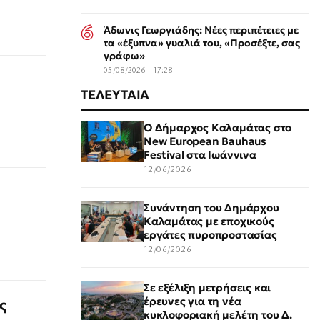
Άδωνις Γεωργιάδης: Νέες περιπέτειες με
τα «έξυπνα» γυαλιά του, «Προσέξτε, σας
γράφω»
05/08/2026 - 17:28
ΤΕΛΕΥΤΑΙΑ
Ο Δήμαρχος Καλαμάτας στο
New European Bauhaus
Festival στα Ιωάννινα
12/06/2026
Συνάντηση του Δημάρχου
Καλαμάτας με εποχικούς
εργάτες πυροπροστασίας
12/06/2026
Σε εξέλιξη μετρήσεις και
έρευνες για τη νέα
ς
κυκλοφοριακή μελέτη του Δ.