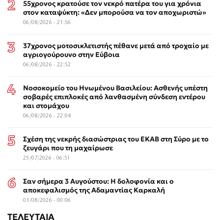
55χρονος κρατούσε τον νεκρό πατέρα του για χρόνια
στον καταψύκτη: «Δεν μπορούσα να τον αποχωριστώ»
06/08/2026 - 21:56
37χρονος μοτοσικλετιστής πέθανε μετά από τροχαίο με
αγριογούρουνο στην Εύβοια
06/08/2026 - 22:52
Νοσοκομείο του Ηνωμένου Βασιλείου: Ασθενής υπέστη
σοβαρές επιπλοκές από λανθασμένη σύνδεση εντέρου
και στομάχου
06/08/2026 - 22:04
Σχέση της νεκρής διασώστριας του ΕΚΑΒ στη Σύρο με το
ζευγάρι που τη μαχαίρωσε
25/07/2026 - 06:51
Σαν σήμερα 3 Αυγούστου: Η δολοφονία και ο
αποκεφαλισμός της Αδαμαντίας Καρκαλή
03/08/2026 - 00:06
ΤΕΛΕΥΤΑΙΑ