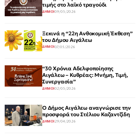
τιμής στο λαϊκό τραγούδι
09/05/2026
ΔΗΜΟΙ
Ξεκινά η “22η Ανθοκομική Έκθεση”
του Δήμου Αιγάλεω
07/05/2026
ΔΗΜΟΙ
“30 Χρόνια Αδελφοποίησης
Αιγάλεω – Κυθρέας: Μνήμη, Τιμή,
Συνεργασία”
02/05/2026
ΔΗΜΟΙ
Ο Δήμος Αιγάλεω αναγνώρισε την
προσφορά του Στέλιου Καζαντζίδη
29/04/2026
ΔΗΜΟΙ