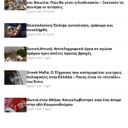
και Βοιωτία: Πώς θα γίνει η διαδικασία – Ξεκινούν τη
Δευτέρα οι αιτήσεις
πριν από 19 λεπτά
Θεσσαλονίκη: Έκλεψε αυτοκίνητο, τράκαρε και
συνελήφθη
πριν από 31 λεπτά
Δυτική Αττική: Αντιπλημμυρικά έργα σε αγώνα
δρόμου πριν από τις πρώτες βροχές
πριν από 1 ώρα
Greek Mafia: Ο 31χρονος που κατηγορείται για τρεις
δολοφονίες στην Ελλάδα – Ποιος είναι το «πιστόλι»
του Έντικ
πριν από 1 ώρα
Φωτιά στην Αθήνα: Απεγκλωβίστηκε σώο ένα άτομο
στην οδό Κουμουνδούρου
πριν από 1 ώρα