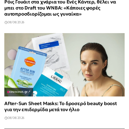
Ρόις Γουάιτ στα χνάρια του Ενές Κάντερ, θέλει να
μπει στο Draft του WNBA: «Κάποιες φορές
αυτοπροσδιορίζομαι ως γυναίκα»
08/08/2026
couscous.gr
↗
After-Sun Sheet Masks: Το δροσερό beauty boost
για την επιδερμίδα μετά τον ήλιο
08/08/2026