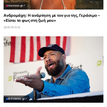
couscous.gr
↗
Ανδρομάχη: Η ανάρτηση με τον γιο της, Γεράσιμο –
«Είσαι το φως στη ζωή μου»
08/08/2026
dedomeno.gr
↗