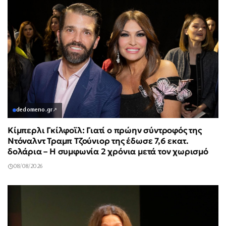
dedomeno.gr
↗
Κίμπερλι Γκίλφοϊλ: Γιατί ο πρώην σύντροφός της
Ντόναλντ Τραμπ Τζούνιορ της έδωσε 7,6 εκατ.
δολάρια – Η συμφωνία 2 χρόνια μετά τον χωρισμό
08/08/2026