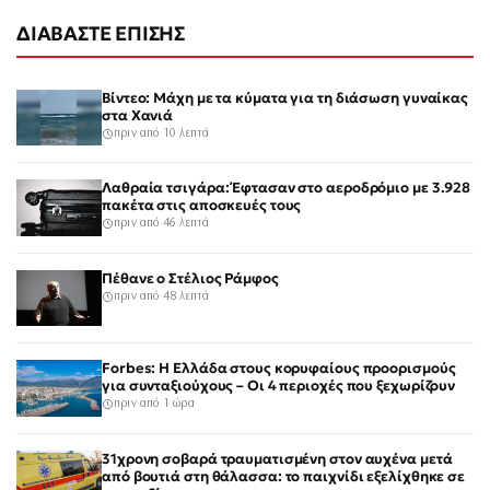
ΔΙΑΒΑΣΤΕ ΕΠΙΣΗΣ
Βίντεο: Μάχη με τα κύματα για τη διάσωση γυναίκας
στα Χανιά
πριν από 10 λεπτά
Λαθραία τσιγάρα: Έφτασαν στο αεροδρόμιο με 3.928
πακέτα στις αποσκευές τους
πριν από 46 λεπτά
Πέθανε ο Στέλιος Ράμφος
πριν από 48 λεπτά
Forbes: Η Ελλάδα στους κορυφαίους προορισμούς
για συνταξιούχους – Οι 4 περιοχές που ξεχωρίζουν
πριν από 1 ώρα
31χρονη σοβαρά τραυματισμένη στον αυχένα μετά
από βουτιά στη θάλασσα: το παιχνίδι εξελίχθηκε σε