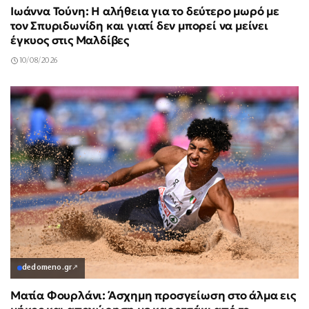
Ιωάννα Τούνη: Η αλήθεια για το δεύτερο μωρό με
τον Σπυριδωνίδη και γιατί δεν μπορεί να μείνει
έγκυος στις Μαλδίβες
10/08/2026
dedomeno.gr
↗
Ματία Φουρλάνι: Άσχημη προσγείωση στο άλμα εις