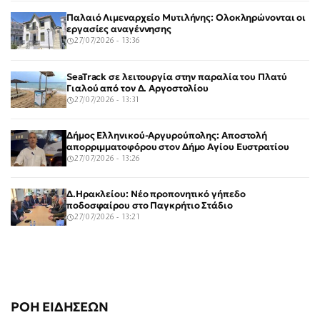
Παλαιό Λιμεναρχείο Μυτιλήνης: Ολοκληρώνονται οι
εργασίες αναγέννησης
27/07/2026 - 13:36
SeaTrack σε λειτουργία στην παραλία του Πλατύ
Γιαλού από τον Δ. Αργοστολίου
27/07/2026 - 13:31
Δήμος Ελληνικού-Αργυρούπολης: Αποστολή
απορριμματοφόρου στον Δήμο Αγίου Ευστρατίου
27/07/2026 - 13:26
Δ.Ηρακλείου: Νέο προπονητικό γήπεδο
ποδοσφαίρου στο Παγκρήτιο Στάδιο
27/07/2026 - 13:21
ΡΟΗ ΕΙΔΗΣΕΩΝ