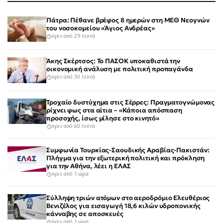
Πάτρα: Πέθανε βρέφος 8 ημερών στη ΜΕΘ Νεογνών
του νοσοκομείου «Άγιος Ανδρέας»
πριν από 29 λεπτά
Άκης Σκέρτσος: Το ΠΑΣΟΚ υποκαθιστά την
οικονομική ανάλυση με πολιτική προπαγάνδα
πριν από 50 λεπτά
Τροχαίο δυστύχημα στις Σέρρες: Πραγματογνώμονας
ρίχνει φως στα αίτια – «Κάποια απόσπαση
προσοχής, ίσως μίλησε στο κινητό»
πριν από 60 λεπτά
Συμφωνία Τουρκίας-Σαουδικής Αραβίας-Πακιστάν:
Πλήγμα για την εξωτερική πολιτική και πρόκληση
για την Αθήνα, λέει η ΕΛΑΣ
πριν από 1 ώρα
Σύλληψη τριών ατόμων στο αεροδρόμιο Ελευθέριος
Βενιζέλος για εισαγωγή 18,6 κιλών υδροπονικής
κάνναβης σε αποσκευές
πριν από 1 ώρα