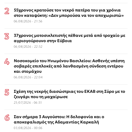
55χρονος κρατούσε τον νεκρό πατέρα του για χρόνια
στον καταψύκτη: «Δεν μπορούσα να τον αποχωριστώ»
06/08/2026 - 21:56
37χρονος μοτοσικλετιστής πέθανε μετά από τροχαίο με
αγριογούρουνο στην Εύβοια
06/08/2026 - 22:52
Νοσοκομείο του Ηνωμένου Βασιλείου: Ασθενής υπέστη
σοβαρές επιπλοκές από λανθασμένη σύνδεση εντέρου
και στομάχου
06/08/2026 - 22:04
Σχέση της νεκρής διασώστριας του ΕΚΑΒ στη Σύρο με το
ζευγάρι που τη μαχαίρωσε
25/07/2026 - 06:51
Σαν σήμερα 3 Αυγούστου: Η δολοφονία και ο
αποκεφαλισμός της Αδαμαντίας Καρκαλή
03/08/2026 - 00:06