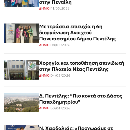
στην Πεντέλη
11/05/2026
ΔΗΜΟΙ
Με τεράστια επιτυχία η 6η
διοργάνωση Ανοιχτού
Πανεπιστημίου Δήμου Πεντέλης
08/05/2026
ΔΗΜΟΙ
Χορηγία και τοποθέτηση απινιδωτή
στην Πλατεία Νέας Πεντέλης
04/05/2026
ΔΗΜΟΙ
Δ. Πεντέλης: “Πιο κοντά στο Δάσος
Παπαδημητρίου”
30/04/2026
ΔΗΜΟΙ
Ν. Χαρδαλιάς: «Προχωράμε σε