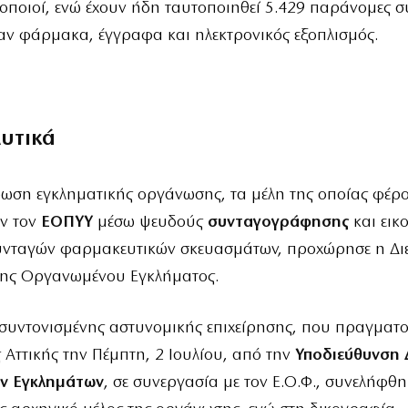
ποιοί, ενώ έχουν ήδη ταυτοποιηθεί 5.429 παράνομες σ
αν φάρμακα, έγγραφα και ηλεκτρονικός εξοπλισμός.
λυτικά
ωση εγκληματικής οργάνωσης, τα μέλη της οποίας φέρο
ν τον
ΕΟΠΥΥ
μέσω ψευδούς
συνταγογράφησης
και εικ
συνταγών φαρμακευτικών σκευασμάτων, προχώρησε η Δ
σης Οργανωμένου Εγκλήματος.
 συντονισμένης αστυνομικής επιχείρησης, που πραγματ
ς Αττικής την Πέμπτη, 2 Ιουλίου, από την
Υποδιεύθυνση 
ν Εγκλημάτων
, σε συνεργασία με τον Ε.Ο.Φ., συνελήφθη