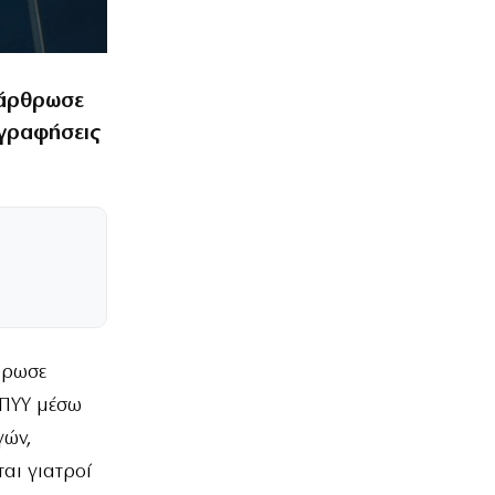
ξάρθρωσε
γραφήσεις
θρωσε
ΟΠΥΥ μέσω
γών,
αι γιατροί