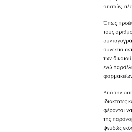
απατών, πλ
Όπως προέκ
τους αριθμ
συνταγογρά
συνέχεια
εκτ
των δικαιού
ενώ παράλλ
φαρμακείων
Από την αστ
ιδιοκτήτες κ
φέρονται να
της παράνομ
ψευδώς εκδο