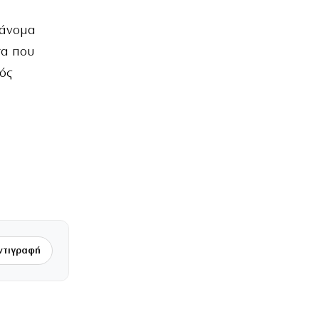
ράνομα
τα που
ός
ντιγραφή