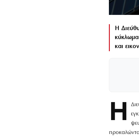
Η Διεύθ
κύκλωμα
και εικο
Η
Δι
εγ
ψε
προκαλώντας