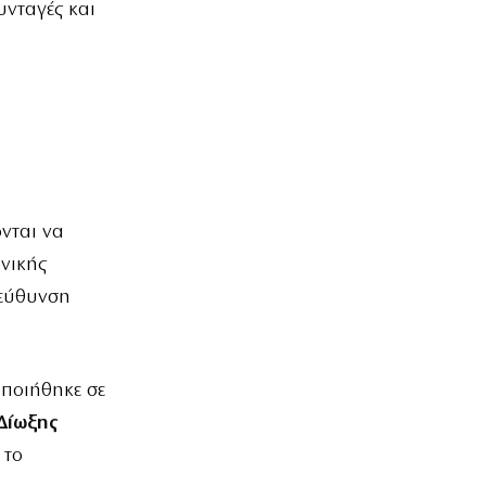
υνταγές και
νται να
ονικής
ιεύθυνση
οποιήθηκε σε
Δίωξης
 το