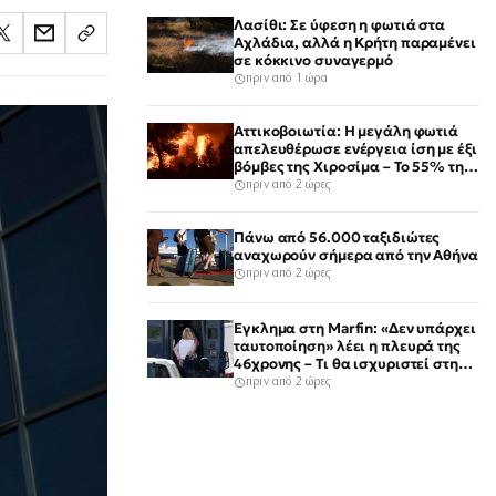
Λασίθι: Σε ύφεση η φωτιά στα
Αχλάδια, αλλά η Κρήτη παραμένει
σε κόκκινο συναγερμό
πριν από 1 ώρα
Αττικοβοιωτία: Η μεγάλη φωτιά
απελευθέρωσε ενέργεια ίση με έξι
βόμβες της Χιροσίμα – Το 55% της
έκτασης κάηκε μέσα σε δύο νύχτες
πριν από 2 ώρες
Πάνω από 56.000 ταξιδιώτες
αναχωρούν σήμερα από την Αθήνα
πριν από 2 ώρες
Έγκλημα στη Marfin: «Δεν υπάρχει
ταυτοποίηση» λέει η πλευρά της
46χρονης – Τι θα ισχυριστεί στην
απολογία της την Τρίτη
πριν από 2 ώρες