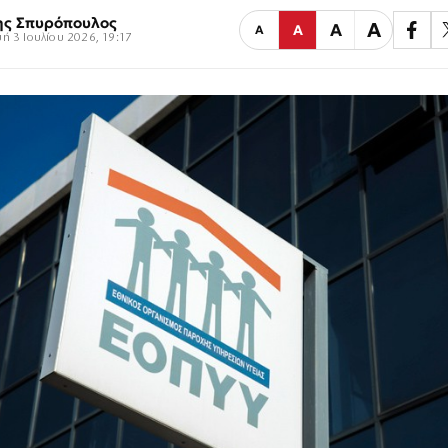
ης Σπυρόπουλος
Α
Α
Α
Α
ή 3 Ιουλίου 2026, 19:17