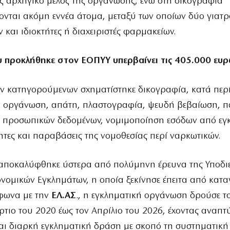
ς αρχηγικό μέλος της οργάνωσης, ενώ στη δικογραφία
νται ακόμη εννέα άτομα, μεταξύ των οποίων δύο γιατ
 και ιδιοκτήτες ή διαχειριστές φαρμακείων.
υ προκλήθηκε στον ΕΟΠΥΥ υπερβαίνει τις 405.000 ευρ
ν κατηγορούμενων σχηματίστηκε δικογραφία, κατά περ
ή οργάνωση, απάτη, πλαστογραφία, ψευδή βεβαίωση, 
α προσωπικών δεδομένων, νομιμοποίηση εσόδων από εγκ
τες και παραβάσεις της νομοθεσίας περί ναρκωτικών.
αποκαλύφθηκε ύστερα από πολύμηνη έρευνα της Υποδι
νομικών Εγκλημάτων, η οποία ξεκίνησε έπειτα από κατα
φωνα με την
ΕΛ.ΑΣ
., η εγκληματική οργάνωση δρούσε τ
τιο του 2020 έως τον Απρίλιο του 2026, έχοντας αναπτύ
αι διαρκή εγκληματική δράση με σκοπό τη συστηματική