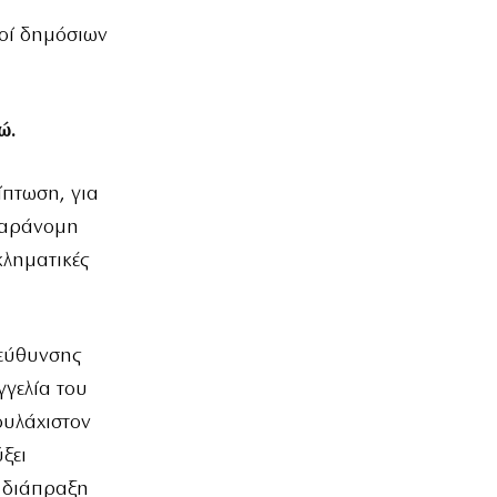
ροί δημόσιων
ώ.
ίπτωση, για
παράνομη
ληματικές
εύθυνσης
γγελία του
ουλάχιστον
ξει
 διάπραξη