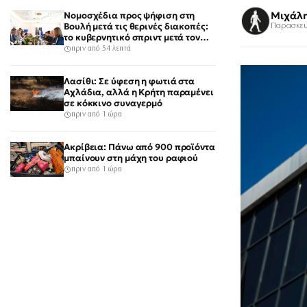
Μιχάλ
Νομοσχέδια προς ψήφιση στη
Βουλή μετά τις θερινές διακοπές:
Παρασκευ
το κυβερνητικό σπριντ μετά τον
Δεκαπενταύγουστο
πριν από 54 λεπτά
Λασίθι: Σε ύφεση η φωτιά στα
Αχλάδια, αλλά η Κρήτη παραμένει
σε κόκκινο συναγερμό
πριν από 1 ώρα
Ακρίβεια: Πάνω από 900 προϊόντα
μπαίνουν στη μάχη του ραφιού
πριν από 1 ώρα