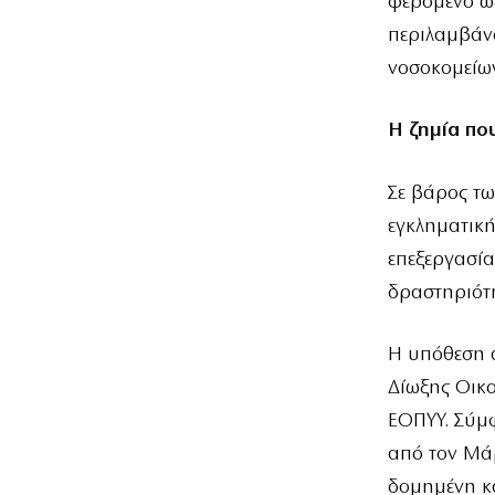
φερόμενο ω
περιλαμβάνο
νοσοκομείων
Η ζημία πο
Σε βάρος τω
εγκληματικ
επεξεργασί
δραστηριότη
Η υπόθεση 
Δίωξης Οικο
ΕΟΠΥΥ. Σύμ
από τον Μάρ
δομημένη κ