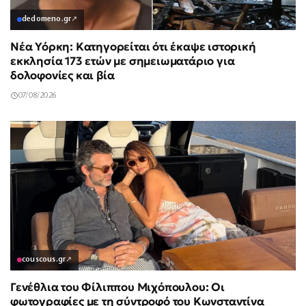
dedomeno.gr
↗
Νέα Υόρκη: Κατηγορείται ότι έκαψε ιστορική
εκκλησία 173 ετών με σημειωματάριο για
δολοφονίες και βία
07/08/2026
couscous.gr
↗
Γενέθλια του Φίλιππου Μιχόπουλου: Οι
φωτογραφίες με τη σύντροφό του Κωνσταντίνα