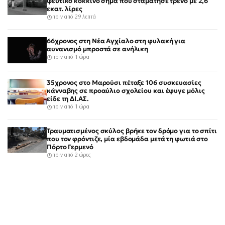
ψεύτικο κόκκινο σήμα που σταμάτησε τρένο με 2,6
εκατ. λίρες
πριν από 29 λεπτά
66χρονος στη Νέα Αγχίαλο στη φυλακή για
αυνανισμό μπροστά σε ανήλικη
πριν από 1 ώρα
35χρονος στο Μαρούσι πέταξε 106 συσκευασίες
κάνναβης σε προαύλιο σχολείου και έφυγε μόλις
είδε τη ΔΙ.ΑΣ.
πριν από 1 ώρα
Τραυματισμένος σκύλος βρήκε τον δρόμο για το σπίτι
που τον φρόντιζε, μία εβδομάδα μετά τη φωτιά στο
Πόρτο Γερμενό
πριν από 2 ώρες