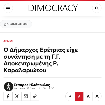
DIMOCRACY
ΑΡΧΙΚΉ
ΔΗΜΟΙ
ΔΗΜΟΙ
Ο Δήμαρχος Ερέτριας είχε
συνάντηση με τη Γ.Γ.
Αποκεντρωμένης Ρ.
Καραλαριώτου
Σταύρος Ηλιόπουλος
Σάββατο 30 Μαΐου 2026, 11:56
Α
Α
Α
Α