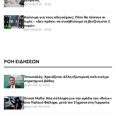
ρεύματος
07/08/2026 - 12:26
Καύσιμα για τους αδειούχους: Πότε θα πέσουν οι
τιμές – «Δεν πρέπει να συνηθίσουμε τη βενζίνη στα 2
ευρώ»
07/08/2026 - 09:56
ΡΟΗ ΕΙΔΗΣΕΩΝ
Τσουκαλάς: Χρειάζεται άλλη εξωτερική πολιτική με
στρατηγικό βάθος
πριν από 42 λεπτά
Greek Mafia: Νέα σύλληψη για την ομάδα του «Έντικ»
στο Παλαιό Φάληρο, μετά τον 31χρονο στη Γερμανία
πριν από 44 λεπτά