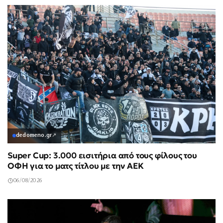
dedomeno.gr
↗
Super Cup: 3.000 εισιτήρια από τους φίλους του
ΟΦΗ για το ματς τίτλου με την ΑΕΚ
06/08/2026