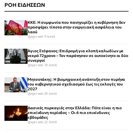
ΡΟΗ ΕΙΔΗΣΕΩΝ
ΚΚΕ: Η συμφωνία που πανηγυρίζει η κυβέρνηση δεν
προσφέρει τίποτα στην ενεργειακή ασφάλεια του
λαού
πριν από 9 λεπτά
Άγιος Στέφανος: Επιδρομή για κλοπή καλωδίων με
νεκρό 72χρονο – Τον παράτησαν σε αυτοκίνητο οι δύο
συνεργοί
πριν από 10 λεπτά
Μητσοτάκης: Η βιομηχανική ανάπτυξη στον πυρήνα
του κυβερνητικού σχεδιασμού έως τις εκλογές του
2027
πριν από 20 λεπτά
Δασικές πυρκαγιές στην Ελλάδα: Πότε είναι η πιο
επικίνδυνη περίοδος – Οι 6 πιο επικίνδυνες
εβδομάδες
πριν από 22 λεπτά