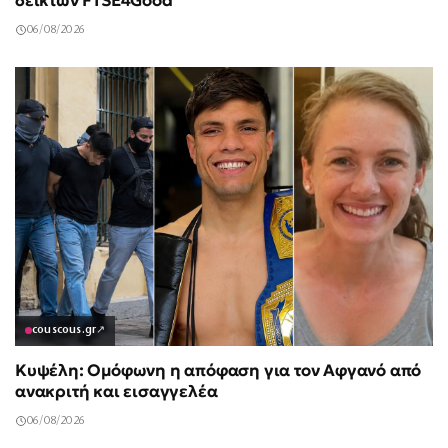
δεικτών FTSE4Good
06/08/2026
couscous.gr
↗
Κυψέλη: Ομόφωνη η απόφαση για τον Αφγανό από
ανακριτή και εισαγγελέα
06/08/2026