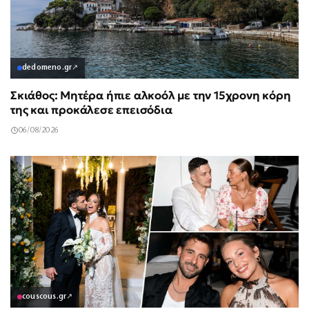
dedomeno.gr
↗
Σκιάθος: Μητέρα ήπιε αλκοόλ με την 15χρονη κόρη
της και προκάλεσε επεισόδια
06/08/2026
couscous.gr
↗