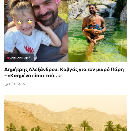
couscous.gr
↗
Δημήτρης Αλεξάνδρου: Καβγάς για τον μικρό Πάρη
– «Καημένο είσαι εσύ…»
08/08/2026