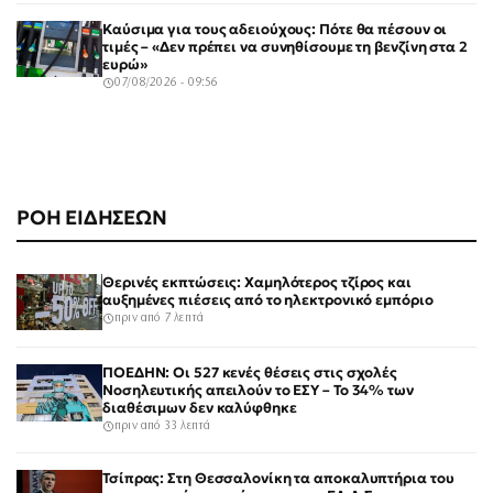
Καύσιμα για τους αδειούχους: Πότε θα πέσουν οι
τιμές – «Δεν πρέπει να συνηθίσουμε τη βενζίνη στα 2
ευρώ»
07/08/2026 - 09:56
ΡΟΗ ΕΙΔΗΣΕΩΝ
Θερινές εκπτώσεις: Χαμηλότερος τζίρος και
αυξημένες πιέσεις από το ηλεκτρονικό εμπόριο
πριν από 7 λεπτά
ΠΟΕΔΗΝ: Οι 527 κενές θέσεις στις σχολές
Νοσηλευτικής απειλούν το ΕΣΥ – Το 34% των
διαθέσιμων δεν καλύφθηκε
πριν από 33 λεπτά
Τσίπρας: Στη Θεσσαλονίκη τα αποκαλυπτήρια του