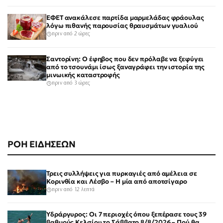
ΕΦΕΤ ανακάλεσε παρτίδα μαρμελάδας φράουλας
λόγω πιθανής παρουσίας θραυσμάτων γυαλιού
πριν από 2 ώρες
Σαντορίνη: Ο έφηβος που δεν πρόλαβε να ξεφύγει
από το τσουνάμι ίσως ξαναγράφει την ιστορία της
μινωικής καταστροφής
πριν από 3 ώρες
ΡΟΗ ΕΙΔΗΣΕΩΝ
Τρεις συλλήψεις για πυρκαγιές από αμέλεια σε
Κορινθία και Λέσβο – Η μία από αποτσίγαρο
πριν από 12 λεπτά
Υδράργυρος: Οι 7 περιοχές όπου ξεπέρασε τους 39
βαθμούς Κελσίου το Σάββατο 8/8/2026 – Πού θα