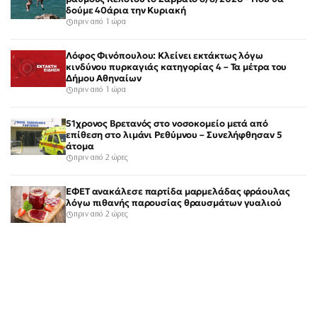
δούμε 40άρια την Κυριακή
πριν από 1 ώρα
Λόφος Φινόπουλου: Κλείνει εκτάκτως λόγω
κινδύνου πυρκαγιάς κατηγορίας 4 – Τα μέτρα του
Δήμου Αθηναίων
πριν από 1 ώρα
51χρονος Βρετανός στο νοσοκομείο μετά από
επίθεση στο λιμάνι Ρεθύμνου – Συνελήφθησαν 5
άτομα
πριν από 2 ώρες
ΕΦΕΤ ανακάλεσε παρτίδα μαρμελάδας φράουλας
λόγω πιθανής παρουσίας θραυσμάτων γυαλιού
πριν από 2 ώρες