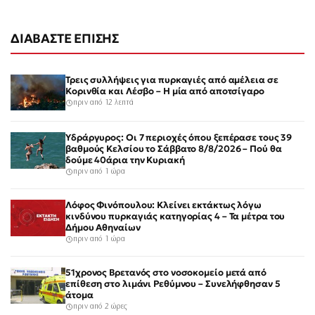
ΔΙΑΒΑΣΤΕ ΕΠΙΣΗΣ
Τρεις συλλήψεις για πυρκαγιές από αμέλεια σε
Κορινθία και Λέσβο – Η μία από αποτσίγαρο
πριν από 12 λεπτά
Υδράργυρος: Οι 7 περιοχές όπου ξεπέρασε τους 39
βαθμούς Κελσίου το Σάββατο 8/8/2026 – Πού θα
δούμε 40άρια την Κυριακή
πριν από 1 ώρα
Λόφος Φινόπουλου: Κλείνει εκτάκτως λόγω
κινδύνου πυρκαγιάς κατηγορίας 4 – Τα μέτρα του
Δήμου Αθηναίων
πριν από 1 ώρα
51χρονος Βρετανός στο νοσοκομείο μετά από
επίθεση στο λιμάνι Ρεθύμνου – Συνελήφθησαν 5
άτομα
πριν από 2 ώρες