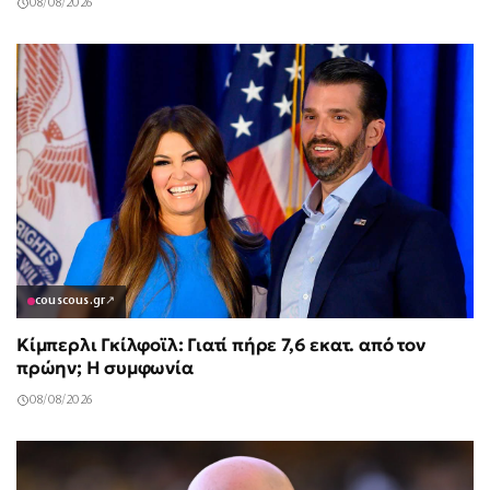
08/08/2026
couscous.gr
↗
Κίμπερλι Γκίλφοϊλ: Γιατί πήρε 7,6 εκατ. από τον
πρώην; Η συμφωνία
08/08/2026