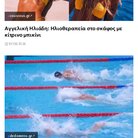
couscous.gr
↗
Αγγελική Ηλιάδη: Ηλιοθεραπεία στο σκάφος με
κίτρινο μπικίνι
10/08/2026
dedomeno.gr
↗