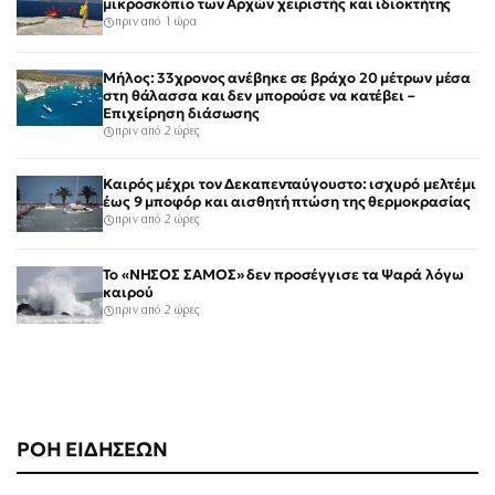
μικροσκόπιο των Αρχών χειριστής και ιδιοκτήτης
πριν από 1 ώρα
Μήλος: 33χρονος ανέβηκε σε βράχο 20 μέτρων μέσα
στη θάλασσα και δεν μπορούσε να κατέβει –
Επιχείρηση διάσωσης
πριν από 2 ώρες
Καιρός μέχρι τον Δεκαπενταύγουστο: ισχυρό μελτέμι
έως 9 μποφόρ και αισθητή πτώση της θερμοκρασίας
πριν από 2 ώρες
Το «ΝΗΣΟΣ ΣΑΜΟΣ» δεν προσέγγισε τα Ψαρά λόγω
καιρού
πριν από 2 ώρες
ΡΟΗ ΕΙΔΗΣΕΩΝ