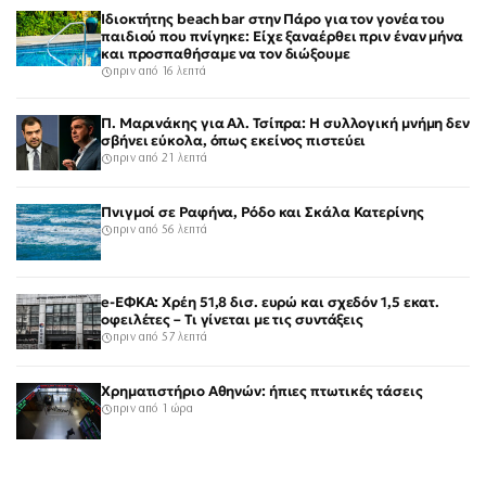
Ιδιοκτήτης beach bar στην Πάρο για τον γονέα του
παιδιού που πνίγηκε: Είχε ξαναέρθει πριν έναν μήνα
και προσπαθήσαμε να τον διώξουμε
πριν από 16 λεπτά
Π. Μαρινάκης για Αλ. Τσίπρα: Η συλλογική μνήμη δεν
σβήνει εύκολα, όπως εκείνος πιστεύει
πριν από 21 λεπτά
Πνιγμοί σε Ραφήνα, Ρόδο και Σκάλα Κατερίνης
πριν από 56 λεπτά
e-ΕΦΚΑ: Χρέη 51,8 δισ. ευρώ και σχεδόν 1,5 εκατ.
οφειλέτες – Τι γίνεται με τις συντάξεις
πριν από 57 λεπτά
Χρηματιστήριο Αθηνών: ήπιες πτωτικές τάσεις
πριν από 1 ώρα