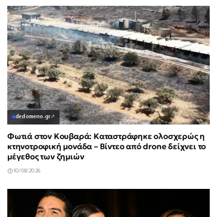
dedomeno.gr
↗
Φωτιά στον Κουβαρά: Καταστράφηκε ολοσχερώς η
κτηνοτροφική μονάδα – Βίντεο από drone δείχνει το
μέγεθος των ζημιών
10/08/2026