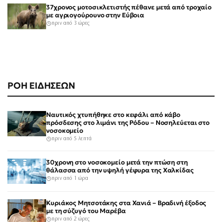
37χρονος μοτοσικλετιστής πέθανε μετά από τροχαίο
με αγριογούρουνο στην Εύβοια
πριν από 3 ώρες
ΡΟΗ ΕΙΔΗΣΕΩΝ
Ναυτικός χτυπήθηκε στο κεφάλι από κάβο
πρόσδεσης στο λιμάνι της Ρόδου – Νοσηλεύεται στο
νοσοκομείο
πριν από 5 λεπτά
30χρονη στο νοσοκομείο μετά την πτώση στη
θάλασσα από την υψηλή γέφυρα της Χαλκίδας
πριν από 1 ώρα
Κυριάκος Μητσοτάκης στα Χανιά – Βραδινή έξοδος
με τη σύζυγό του Μαρέβα
πριν από 2 ώρες