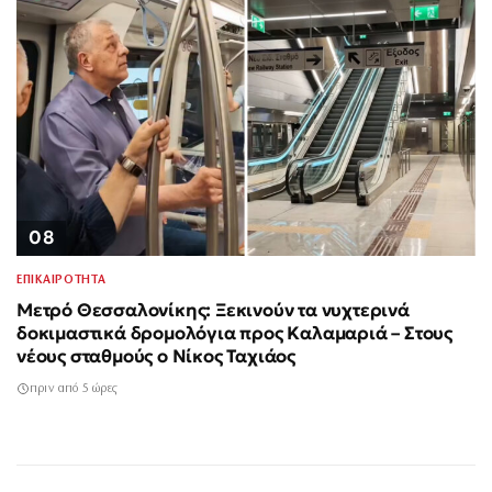
08
ΕΠΙΚΑΙΡΟΤΗΤΑ
Μετρό Θεσσαλονίκης: Ξεκινούν τα νυχτερινά
δοκιμαστικά δρομολόγια προς Καλαμαριά – Στους
νέους σταθμούς ο Νίκος Ταχιάος
πριν από 5 ώρες
Σαν σήμερα 3
40χρονη τουρίστρια