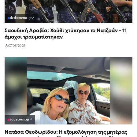
dedomeno.gr
↗
Σαουδική Αραβία: Χούθι χτύπησαν το Νατζράν – 11
άμαχοι τραυματίστηκαν
07/08/2026
couscous.gr
↗
Νατάσα Θεοδωρίδου: Η εξομολόγηση της μητέρας