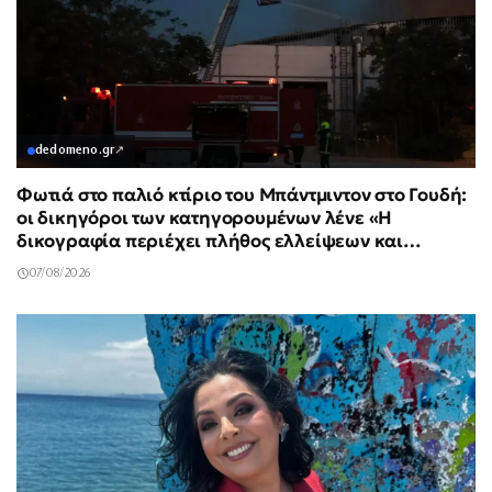
dedomeno.gr
↗
Φωτιά στο παλιό κτίριο του Μπάντμιντον στο Γουδή:
οι δικηγόροι των κατηγορουμένων λένε «Η
δικογραφία περιέχει πλήθος ελλείψεων και
σοβαρών κενών»
07/08/2026