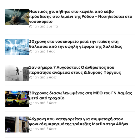
Ναυτικός χτυπήθηκε στο κεφάλι από κάβο
πρόσδεσης στο λιμάνι της Ρόδου – Νοσηλεύεται στο
νοσοκομείο
πριν από 5 λεπτά
30χρονη στο νοσοκομείο μετά την πτώση στη
θάλασσα από την υψηλή γέφυρα της Χαλκίδας
πριν από 1 ώρα
Σαν σήμερα 7 Αυγούστου: Ο άνθρωπος που
περπάτησε ανάμεσα στους Δίδυμους Πύργους
πριν από 2 ώρες
30χρονος διασωληνωμένος στη ΜΕΘ του ΓΝ Λαμίας
μετά από τροχαίο
πριν από 3 ώρες
46χρονη που κατηγορείται για συμμετοχή στον
φονικό εμπρησμό της τράπεζας Marfin στην Αθήνα
πριν από 3 ώρες