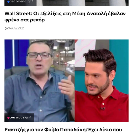
dedomeno.gr
↗
Wall Street: Οι εξελίξεις στη Μέση Ανατολή έβαλαν
φρένο στα ρεκόρ
07/08/2026
couscous.gr
↗
Ρακιτζής για τον Φοίβο Παπαδάκη: Έχει δίκιο που