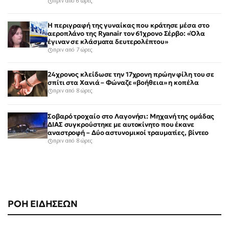
πριν από 6 ώρες
Η περιγραφή της γυναίκας που κράτησε μέσα στο
αεροπλάνο της Ryanair τον 61χρονο Σέρβο: «Όλα
έγιναν σε κλάσματα δευτερολέπτου»
πριν από 7 ώρες
24χρονος κλείδωσε την 17χρονη πρώην φίλη του σε
σπίτι στα Χανιά – Φώναζε «βοήθεια» η κοπέλα
πριν από 8 ώρες
Σοβαρό τροχαίο στο Λαγονήσι: Μηχανή της ομάδας
ΔΙΑΣ συγκρούστηκε με αυτοκίνητο που έκανε
αναστροφή – Δύο αστυνομικοί τραυματίες, βίντεο
πριν από 8 ώρες
ΡΟΗ ΕΙΔΗΣΕΩΝ