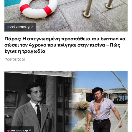
dedomeno.gr
↗
Πάρος: Η απεγνωσμένη προσπάθεια του barman να
σώσει τον 4χρονο που πνίγηκε στην πισίνα – Πώς
έγινε η τραγωδία
09/08/2026
couscous.gr
↗