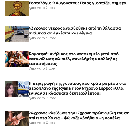
Εορτολόγιο 9 Αυγούστου: Ποιος γιορτάζει σήμερα
πριν από 2 ώρες
43χρονος νεκρός ανασύρθηκε από τη θάλασσα
ανάμεσα σε Αγκίστρι και Αίγινα
πριν από 6 ώρες
Κομοτηνή: Ανήλικος στο νοσοκομείο μετά από
κατανάλωση αλκοόλ, συνελήφθη υπάλληλος
καταστήματος
πριν από 6 ώρες
Η περιγραφή της γυναίκας που κράτησε μέσα στο
αεροπλάνο της Ryanair τον 61χρονο Σέρβο: «Όλα
έγιναν σε κλάσματα δευτερολέπτου»
πριν από 7 ώρες
24χρονος κλείδωσε την 17χρονη πρώην φίλη του σε
σπίτι στα Χανιά – Φώναζε «βοήθεια» η κοπέλα
πριν από 8 ώρες