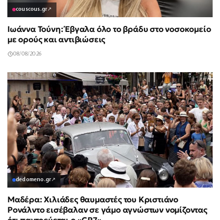
couscous.gr
↗
Ιωάννα Τούνη: Έβγαλα όλο το βράδυ στο νοσοκομείο
με ορούς και αντιβιώσεις
08/08/2026
dedomeno.gr
↗
Μαδέρα: Χιλιάδες θαυμαστές του Κριστιάνο
Ρονάλντο εισέβαλαν σε γάμο αγνώστων νομίζοντας