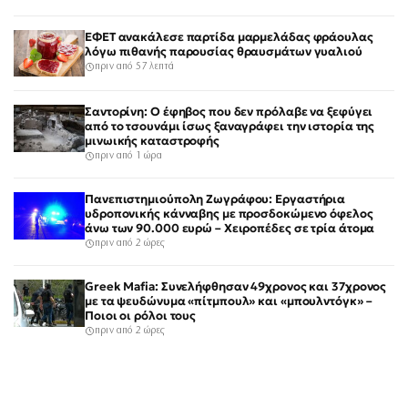
ΕΦΕΤ ανακάλεσε παρτίδα μαρμελάδας φράουλας
λόγω πιθανής παρουσίας θραυσμάτων γυαλιού
πριν από 57 λεπτά
Σαντορίνη: Ο έφηβος που δεν πρόλαβε να ξεφύγει
από το τσουνάμι ίσως ξαναγράφει την ιστορία της
μινωικής καταστροφής
πριν από 1 ώρα
Πανεπιστημιούπολη Ζωγράφου: Εργαστήρια
υδροπονικής κάνναβης με προσδοκώμενο όφελος
άνω των 90.000 ευρώ – Χειροπέδες σε τρία άτομα
πριν από 2 ώρες
Greek Mafia: Συνελήφθησαν 49χρονος και 37χρονος
με τα ψευδώνυμα «πίτμπουλ» και «μπουλντόγκ» –
Ποιοι οι ρόλοι τους
πριν από 2 ώρες