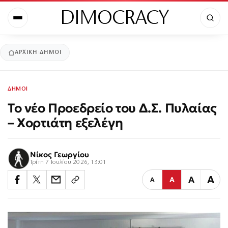
DIMOCRACY
ΑΡΧΙΚΉ
ΔΗΜΟΙ
ΔΗΜΟΙ
Το νέο Προεδρείο του Δ.Σ. Πυλαίας
– Χορτιάτη εξελέγη
Νίκος Γεωργίου
Τρίτη 7 Ιουλίου 2026, 13:01
Α
Α
Α
Α