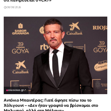
ότι παντρεύεται ο «CR7»
08/08/2026
couscous.gr
↗
Αντόνιο Μπαντέρας: Γιατί άφησε πίσω του το
Χόλιγουντ – «Δεν ήταν γραφτό να βρίσκομαι στο
Μαλιμπού, αλλά στη Μάλαγα»