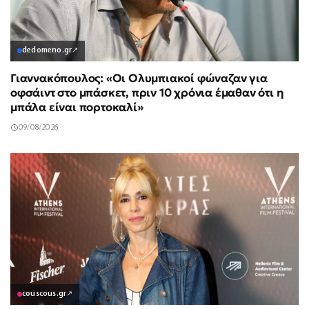
dedomeno.gr
↗
Γιαννακόπουλος: «Οι Ολυμπιακοί φώναζαν για
οφσάιντ στο μπάσκετ, πριν 10 χρόνια έμαθαν ότι η
μπάλα είναι πορτοκαλί»
09/08/2026
couscous.gr
↗