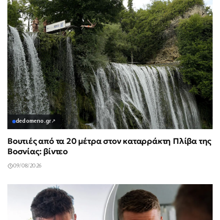
dedomeno.gr
↗
Βουτιές από τα 20 μέτρα στον καταρράκτη Πλίβα της
Βοσνίας: βίντεο
09/08/2026