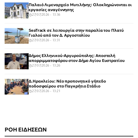
Παλαιό Λιμεναρχείο Μυτιλήνης: Ολοκληρώνονται οι
εργασίες αναγέννησης
27/07/2026 - 13:36
SeaTrack σε λειτουργία στην παραλία του Πλατύ
Γιαλού από τον Δ. Αργοστολίου
27/07/2026 - 13:31
Δήμος Ελληνικού-Αργυρούπολης: Αποστολή
απορριμματοφόρου στον Δήμο Αγίου Ευστρατίου
27/07/2026 - 13:26
Δ.Ηρακλείου: Νέο προπονητικό γήπεδο
ποδοσφαίρου στο Παγκρήτιο Στάδιο
27/07/2026 - 13:21
ΡΟΗ ΕΙΔΗΣΕΩΝ