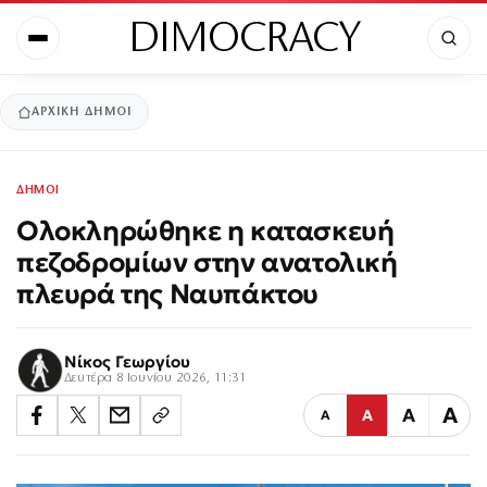
DIMOCRACY
ΑΡΧΙΚΉ
ΔΗΜΟΙ
ΔΗΜΟΙ
Ολοκληρώθηκε η κατασκευή
πεζοδρομίων στην ανατολική
πλευρά της Ναυπάκτου
Νίκος Γεωργίου
Δευτέρα 8 Ιουνίου 2026, 11:31
Α
Α
Α
Α