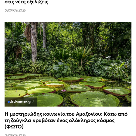
στις νέες εξελίξεις
09/08/2026
dedomeno.gr
↗
Η μυστηριώδης κοινωνία του Αμαζονίου: Κάτω από
τη ζούγκλα κρυβόταν ένας ολόκληρος κόσμος
(ΦΩΤΟ)
09/08/2026