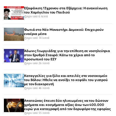
Εξαφάνιση 13χρονου στα Εξάρχεια: Η ανακοίνωση
του Χαμόγελου του Παιδιού
πριν από 6 λεπτά
Φωτιά στο Νέο Μοναστήρι Δομοκού: Επιχειρούν
εναέρια μέσα
πριν από 14 λεπτά
Άδωνις Γεωργιάδης για την επίθεση σε νοσηλεύτρια
στον Ερυθρό Σταυρό: Κάτω τα χέρια από το
προσωπικό του ΕΣΥ
πριν από 26 λεπτά
Καταγγελίες για ξύλο και απειλές στο νοσοκομείο
του Βόλου: Ηθελε να ανοίξει το κεφάλι του γιατρού
με τον διακορευτή
πριν από 46 λεπτά
Απατεώνας έπεισε δύο ηλικιωμένες να του δώσουν
χρήματα και κοσμήματα αξίας άνω των 400.000
ευρώ για καταγραφή από τον δορυφόρο της εφορίας
πριν από 55 λεπτά