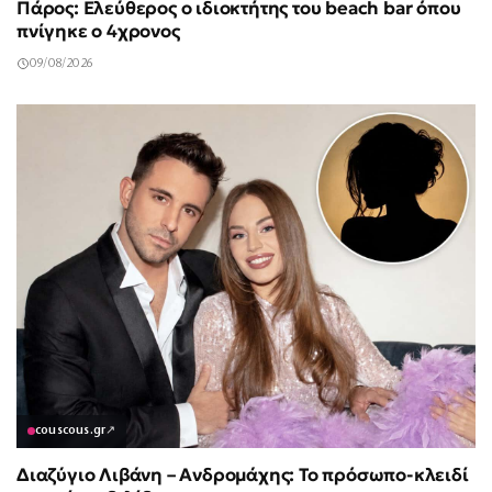
Πάρος: Ελεύθερος ο ιδιοκτήτης του beach bar όπου
πνίγηκε ο 4χρονος
09/08/2026
couscous.gr
↗
Διαζύγιο Λιβάνη – Ανδρομάχης: Το πρόσωπο-κλειδί