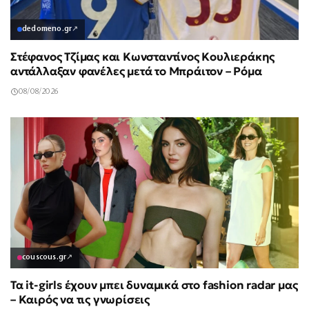
dedomeno.gr
↗
Στέφανος Τζίμας και Κωνσταντίνος Κουλιεράκης
αντάλλαξαν φανέλες μετά το Μπράιτον – Ρόμα
08/08/2026
couscous.gr
↗
Τα it-girls έχουν μπει δυναμικά στο fashion radar μας
– Καιρός να τις γνωρίσεις