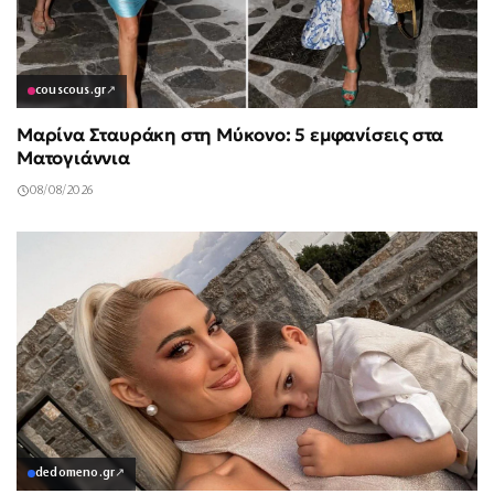
couscous.gr
↗
Μαρίνα Σταυράκη στη Μύκονο: 5 εμφανίσεις στα
Ματογιάννια
08/08/2026
dedomeno.gr
↗