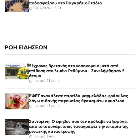
ποδοσφαίρου στο Παγκρήτιο Στάδιο
27/07/2026 - 13:21
ΡΟΗ ΕΙΔΗΣΕΩΝ
51χρονος Βρετανός στο νοσοκομείο μετά από
επίθεση στο λιμάνι Ρεθύμνου – Συνελήφθησαν 5
άτομα
πριν από 21 λεπτά
ΕΦΕΤ ανακάλεσε παρτίδα μαρμελάδας φράουλας
λόγω πιθανής παρουσίας θραυσμάτων γυαλιού
πριν από 45 λεπτά
Σαντορίνη: Ο έφηβος που δεν πρόλαβε να ξεφύγει
από το τσουνάμι ίσως ξαναγράφει την ιστορία της
μινωικής καταστροφής
πριν από 1 ώρα