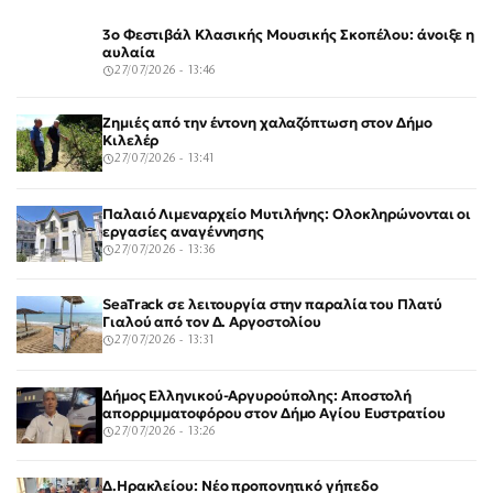
3ο Φεστιβάλ Κλασικής Μουσικής Σκοπέλου: άνοιξε η
αυλαία
27/07/2026 - 13:46
Ζημιές από την έντονη χαλαζόπτωση στον Δήμο
Κιλελέρ
27/07/2026 - 13:41
Παλαιό Λιμεναρχείο Μυτιλήνης: Ολοκληρώνονται οι
εργασίες αναγέννησης
27/07/2026 - 13:36
SeaTrack σε λειτουργία στην παραλία του Πλατύ
Γιαλού από τον Δ. Αργοστολίου
27/07/2026 - 13:31
Δήμος Ελληνικού-Αργυρούπολης: Αποστολή
απορριμματοφόρου στον Δήμο Αγίου Ευστρατίου
27/07/2026 - 13:26
Δ.Ηρακλείου: Νέο προπονητικό γήπεδο