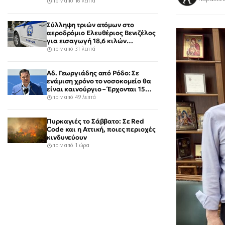
πρόκληση για την Αθήνα, λέει η
πριν από 16 λεπτά
ΕΛΑΣ
Σύλληψη τριών ατόμων στο
αεροδρόμιο Ελευθέριος Βενιζέλος
για εισαγωγή 18,6 κιλών
υδροπονικής κάνναβης σε
πριν από 31 λεπτά
αποσκευές
Αδ. Γεωργιάδης από Ρόδο: Σε
ενάμιση χρόνο το νοσοκομείο θα
είναι καινούργιο – Έρχονται 15
νοσηλευτές και ενισχύεται το
πριν από 49 λεπτά
Ακτινολογικό
Πυρκαγιές το Σάββατο: Σε Red
Code και η Αττική, ποιες περιοχές
κινδυνεύουν
πριν από 1 ώρα