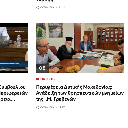
26/07/2026 - 10:12
08
ΠΕΡΙΦΕΡΕΙΕΣ
Συμβουλίου
Περιφέρεια Δυτικής Μακεδονίας:
Περιφερειών
Ανάδειξη των θρησκευτικών μνημείων
έρεια
της Ι.Μ. Γρεβενών
αι Θράκης
25/07/2026 - 11:05