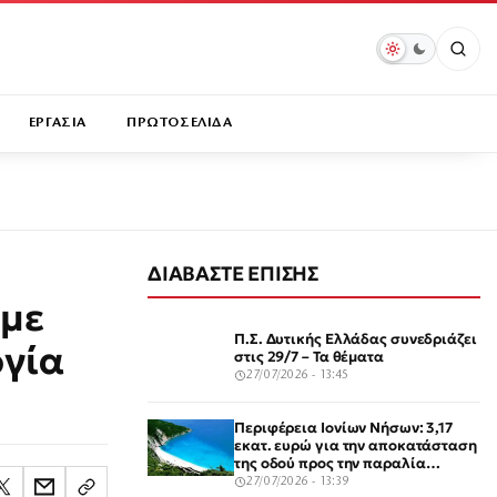
ΕΡΓΑΣΙΑ
ΠΡΩΤΟΣΕΛΙΔΑ
ΔΙΑΒΑΣΤΕ ΕΠΙΣΗΣ
 με
Π.Σ. Δυτικής Ελλάδας συνεδριάζει
ργία
στις 29/7 – Τα θέματα
27/07/2026 - 13:45
Περιφέρεια Ιονίων Νήσων: 3,17
εκατ. ευρώ για την αποκατάσταση
της οδού προς την παραλία
Μύρτος στην Κεφαλονιά
27/07/2026 - 13:39