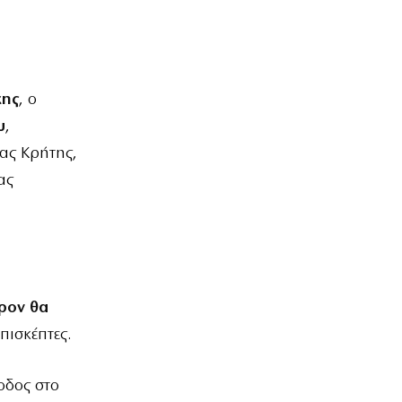
κης
, ο
υ
,
ας Κρήτης,
ας
τρον θα
πισκέπτες.
σοδος στο