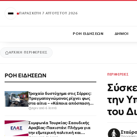
ΠΑΡΑΣΚΕΥΉ 7 ΑΥΓΟΎΣΤΟΥ 2026
ΡΟΗ ΕΙΔΗΣΕΩΝ
ΔΗΜΟΙ
ΑΡΧΙΚΉ
ΠΕΡΙΦΕΡΕΙΕΣ
ΡΟΗ ΕΙΔΗΣΕΩΝ
ΠΕΡΙΦΕΡΕΙΕΣ
Σύσκε
Τροχαίο δυστύχημα στις Σέρρες:
την Υ
Πραγματογνώμονας ρίχνει φως
στα αίτια – «Κάποια απόσπαση
του Δ
προσοχής, ίσως μίλησε στο
πριν από 6 λεπτά
κινητό»
Συμφωνία Τουρκίας-Σαουδικής
Αραβίας-Πακιστάν: Πλήγμα για
Σταύρο
την εξωτερική πολιτική και
Παρασκευ