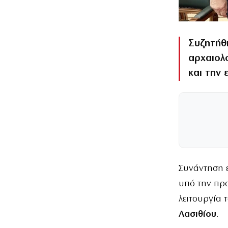
Συζητήθ
αρχαιολ
και την 
Συνάντηση 
υπό την πρ
λειτουργία 
Λασιθίου
.