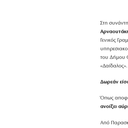
Στη συνάντ
Αρναουτάκ
Γενικός Γρα
υπηρεσιακοί
του Δήμου Ο
«Δαίδαλος».
Δωρεάν είσο
Όπως αποφα
ανοίξει αύ
Από Παρασ