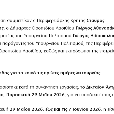
ηση συμμετείχαν ο Περιφερειάρχης Κρήτης
Σταύρος
ης
,
ο Δήμαρχος Οροπεδίου Λασιθίου
Γιώργος Αθανασά
μματέας του Υπουργείου Πολιτισμού
Γιώργος Διδασκάλο
 παράγοντες του Υπουργείου Πολιτισμού, της Περιφέρει
ροπεδίου Λασιθίου, καθώς και εκπρόσωποι της εταιρεί
δος για το κοινό τις πρώτες ημέρες λειτουργίας
σίστηκε κατά τη συνάντηση εργασίας, τ
ο Δικταίον Άν
ριο, Παρασκευή 29 Μαΐου 2026,
για να υποδεχτεί τους ε
κευή
29 Μαΐου 2026, έως και τις 7 Ιουνίου 2026
, η εί