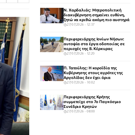
Ν. Χαρδαλιάς: Μητροπολιτική
διακυβέρνηση σημαίνει ευθύνη,
ζητώ να κριθώ ακόμη πιο αυστηρά
27/07/2026 - 12:37
Περιφερειάρχης Ιονίων Νήσων:
αυτοψία στα έργα οδοποιίας σε
περιοχές της Β. Κέρκυρας
27/07/2026 - 12:20
Π. Τατούλης: Η κοροϊδία της
Κυβέρνησης στους αγρότες της
Αργολίδας δεν έχει όρια
27/07/2026 - 10:02
Περιφερειάρχης Κρήτης
συμμετείχε στο 7ο Παγκόσμιο
Συνέδριο Κρητών
27/07/2026 - 08:00