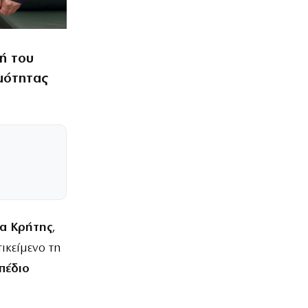
ή του
ιμότητας
ια Κρήτης
,
τικείμενο τη
έδιο