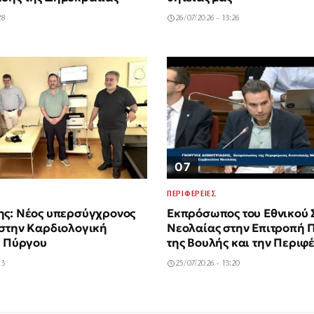
28
26/07/2026 - 13:26
07
ΠΕΡΙΦΕΡΕΙΕΣ
ης: Νέος υπερσύγχρονος
Εκπρόσωπος του Εθνικού 
 στην Καρδιολογική
Νεολαίας στην Επιτροπή 
. Πύργου
της Βουλής και την Περιφ
Ανατολικής Μακεδονίας κ
53
25/07/2026 - 13:20