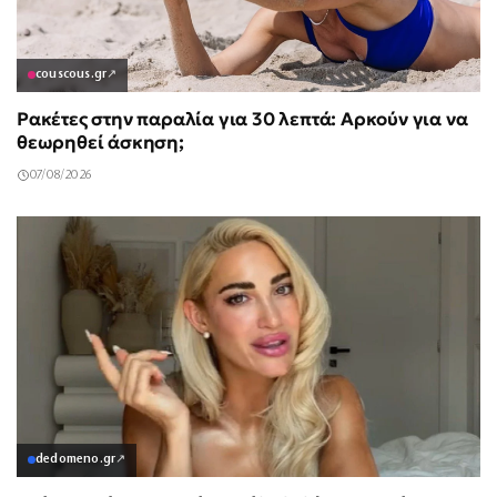
couscous.gr
↗
Ρακέτες στην παραλία για 30 λεπτά: Αρκούν για να
θεωρηθεί άσκηση;
07/08/2026
dedomeno.gr
↗