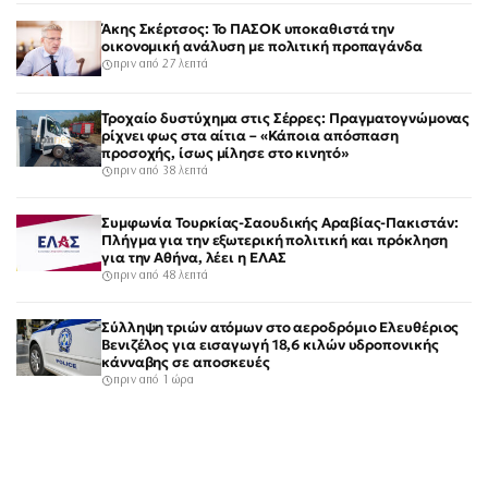
Άκης Σκέρτσος: Το ΠΑΣΟΚ υποκαθιστά την
οικονομική ανάλυση με πολιτική προπαγάνδα
πριν από 27 λεπτά
Τροχαίο δυστύχημα στις Σέρρες: Πραγματογνώμονας
ρίχνει φως στα αίτια – «Κάποια απόσπαση
προσοχής, ίσως μίλησε στο κινητό»
πριν από 38 λεπτά
Συμφωνία Τουρκίας-Σαουδικής Αραβίας-Πακιστάν:
Πλήγμα για την εξωτερική πολιτική και πρόκληση
για την Αθήνα, λέει η ΕΛΑΣ
πριν από 48 λεπτά
Σύλληψη τριών ατόμων στο αεροδρόμιο Ελευθέριος
Βενιζέλος για εισαγωγή 18,6 κιλών υδροπονικής
κάνναβης σε αποσκευές
πριν από 1 ώρα