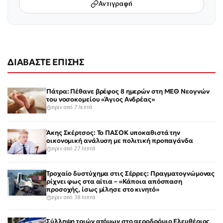
Αντιγραφή
ΔΙΑΒΑΣΤΕ ΕΠΙΣΗΣ
Πάτρα: Πέθανε βρέφος 8 ημερών στη ΜΕΘ Νεογνών
του νοσοκομείου «Άγιος Ανδρέας»
πριν από 7 λεπτά
Άκης Σκέρτσος: Το ΠΑΣΟΚ υποκαθιστά την
οικονομική ανάλυση με πολιτική προπαγάνδα
πριν από 27 λεπτά
Τροχαίο δυστύχημα στις Σέρρες: Πραγματογνώμονας
ρίχνει φως στα αίτια – «Κάποια απόσπαση
προσοχής, ίσως μίλησε στο κινητό»
πριν από 38 λεπτά
Σύλληψη τριών ατόμων στο αεροδρόμιο Ελευθέριος