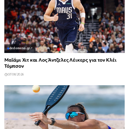
dedomeno.gr
↗
Μαϊάμι Χιτ και Λος Άντζελες Λέικερς για τον Κλέι
Τόμπσον
07/08/2026