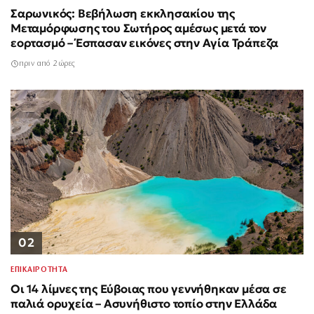
Σαρωνικός: Βεβήλωση εκκλησακίου της
Μεταμόρφωσης του Σωτήρος αμέσως μετά τον
εορτασμό – Έσπασαν εικόνες στην Αγία Τράπεζα
πριν από 2 ώρες
02
ΕΠΙΚΑΙΡΟΤΗΤΑ
Οι 14 λίμνες της Εύβοιας που γεννήθηκαν μέσα σε
παλιά ορυχεία – Ασυνήθιστο τοπίο στην Ελλάδα