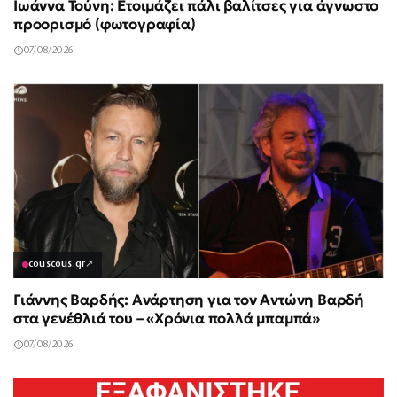
Ιωάννα Τούνη: Ετοιμάζει πάλι βαλίτσες για άγνωστο
προορισμό (φωτογραφία)
07/08/2026
couscous.gr
↗
Γιάννης Βαρδής: Ανάρτηση για τον Αντώνη Βαρδή
στα γενέθλιά του – «Χρόνια πολλά μπαμπά»
07/08/2026