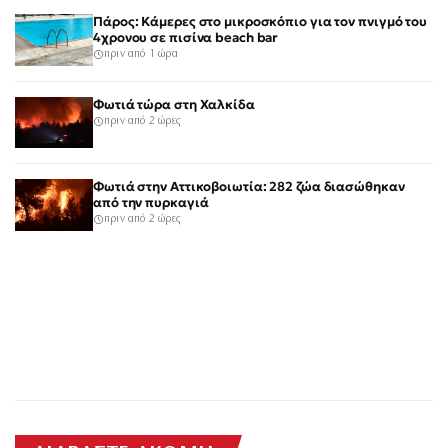
Πάρος: Κάμερες στο μικροσκόπιο για τον πνιγμό του
4χρονου σε πισίνα beach bar
πριν από 1 ώρα
Φωτιά τώρα στη Χαλκίδα
πριν από 2 ώρες
Φωτιά στην Αττικοβοιωτία: 282 ζώα διασώθηκαν
από την πυρκαγιά
πριν από 2 ώρες