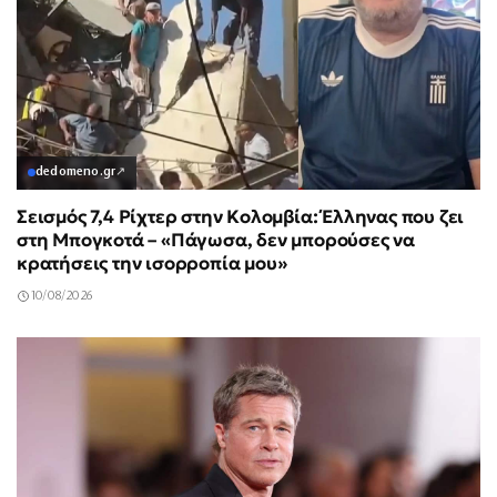
dedomeno.gr
↗
Σεισμός 7,4 Ρίχτερ στην Κολομβία: Έλληνας που ζει
στη Μπογκοτά – «Πάγωσα, δεν μπορούσες να
κρατήσεις την ισορροπία μου»
10/08/2026