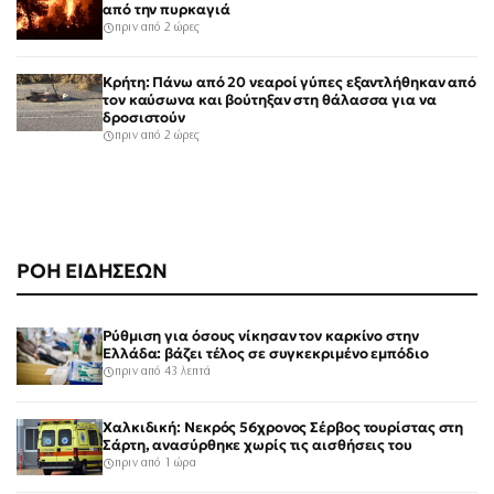
από την πυρκαγιά
πριν από 2 ώρες
Κρήτη: Πάνω από 20 νεαροί γύπες εξαντλήθηκαν από
τον καύσωνα και βούτηξαν στη θάλασσα για να
δροσιστούν
πριν από 2 ώρες
ΡΟΗ ΕΙΔΗΣΕΩΝ
Ρύθμιση για όσους νίκησαν τον καρκίνο στην
Ελλάδα: βάζει τέλος σε συγκεκριμένο εμπόδιο
πριν από 43 λεπτά
Χαλκιδική: Νεκρός 56χρονος Σέρβος τουρίστας στη
Σάρτη, ανασύρθηκε χωρίς τις αισθήσεις του
πριν από 1 ώρα