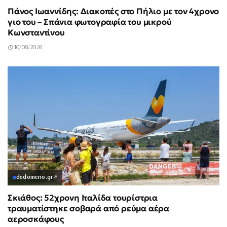
Πάνος Ιωαννίδης: Διακοπές στο Πήλιο με τον 4χρονο
γιο του – Σπάνια φωτογραφία του μικρού
Κωνσταντίνου
10/08/2026
dedomeno.gr
↗
Σκιάθος: 52χρονη Ιταλίδα τουρίστρια
τραυματίστηκε σοβαρά από ρεύμα αέρα
αεροσκάφους