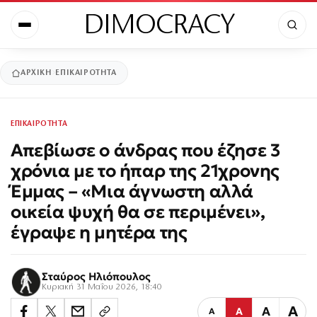
DIMOCRACY
ΑΡΧΙΚΉ
ΕΠΙΚΑΙΡΟΤΗΤΑ
ΕΠΙΚΑΙΡΟΤΗΤΑ
Απεβίωσε ο άνδρας που έζησε 3
χρόνια με το ήπαρ της 21χρονης
Έμμας – «Μια άγνωστη αλλά
οικεία ψυχή θα σε περιμένει»,
έγραψε η μητέρα της
Σταύρος Ηλιόπουλος
Κυριακή 31 Μαΐου 2026, 18:40
Α
Α
Α
Α