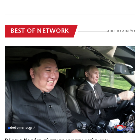
θερμόμετρα
Ανασύρθηκε χωρίς
ΕΠΙΚΑΙΡΟΤΗΤΑ
ΕΠΙΚΑΙΡΟΤΗΤΑ
τις αισθήσεις της
BEST OF NETWORK
ΑΠΟ ΤΟ ΔΙΚΤΥΟ
dedomeno.gr
↗