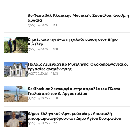
3ο Φεστιβάλ Κλασικής Μουσικής Σκοπέλου: άνοιξε η
αυλαία
27/07/2026 - 13:46
Ζημιές από την έντονη χαλαζόπτωση στον Δήμο
Κιλελέρ
27/07/2026 - 13:41
Παλαιό Λιμεναρχείο Μυτιλήνης: Ολοκληρώνονται οι
εργασίες αναγέννησης
27/07/2026 - 13:36
SeaTrack σε λειτουργία στην παραλία του Πλατύ
Γιαλού από τον Δ. Αργοστολίου
27/07/2026 - 13:31
Δήμος Ελληνικού-Αργυρούπολης: Αποστολή
απορριμματοφόρου στον Δήμο Αγίου Ευστρατίου
27/07/2026 - 13:26