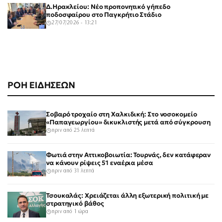
Δ.Ηρακλείου: Νέο προπονητικό γήπεδο
ποδοσφαίρου στο Παγκρήτιο Στάδιο
27/07/2026 - 13:21
ΡΟΗ ΕΙΔΗΣΕΩΝ
Σοβαρό τροχαίο στη Χαλκιδική: Στο νοσοκομείο
«Παπαγεωργίου» δικυκλιστής μετά από σύγκρουση
πριν από 25 λεπτά
Φωτιά στην Αττικοβοιωτία: Τουρνάς, δεν κατάφεραν
να κάνουν ρίψεις 51 εναέρια μέσα
πριν από 31 λεπτά
Τσουκαλάς: Χρειάζεται άλλη εξωτερική πολιτική με
στρατηγικό βάθος
πριν από 1 ώρα