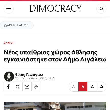
DIMOCRACY
ΑΡΧΙΚΉ
ΔΗΜΟΙ
ΔΗΜΟΙ
Νέος υπαίθριος χώρος άθλησης
εγκαινιάστηκε στον Δήμο Αιγάλεω
Νίκος Γεωργίου
Δευτέρα 6 Ιουλίου 2026, 14:21
Α
Α
Α
Α