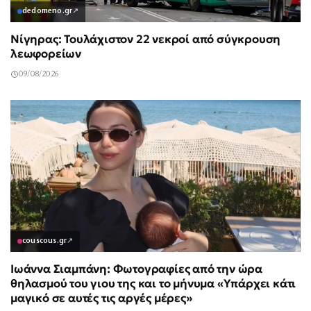
dedomeno.gr
↗
Νίγηρας: Τουλάχιστον 22 νεκροί από σύγκρουση
λεωφορείων
09/08/2026
couscous.gr
↗
Ιωάννα Σιαμπάνη: Φωτογραφίες από την ώρα
θηλασμού του γιου της και το μήνυμα «Υπάρχει κάτι
μαγικό σε αυτές τις αργές μέρες»