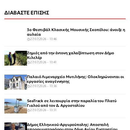
ΔΙΑΒΑΣΤΕ ΕΠΙΣΗΣ
3ο Φεστιβάλ Κλασικής Μουσικής Σκοπέλου: άνοιξε η
αυλαία
27/07/2026 - 13:46
Ζημιές από την έντονη χαλαζόπτωση στον Δήμο
Κιλελέρ
27/07/2026 - 13:41
Παλαιό Λιμεναρχείο Μυτιλήνης: Ολοκληρώνονται οι
εργασίες αναγέννησης
27/07/2026 - 13:36
SeaTrack σε λειτουργία στην παραλία του Πλατύ
Γιαλού από τον Δ. Αργοστολίου
27/07/2026 - 13:31
Δήμος Ελληνικού-Αργυρούπολης: Αποστολή
απορριμματοφόρου στον Δήμο Αγίου Ευστρατίου