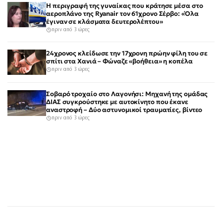
Η περιγραφή της γυναίκας που κράτησε μέσα στο
αεροπλάνο της Ryanair τον 61χρονο Σέρβο: «Όλα
έγιναν σε κλάσματα δευτερολέπτου»
πριν από 3 ώρες
24χρονος κλείδωσε την 17χρονη πρώην φίλη του σε
σπίτι στα Χανιά – Φώναζε «βοήθεια» η κοπέλα
πριν από 3 ώρες
Σοβαρό τροχαίο στο Λαγονήσι: Μηχανή της ομάδας
ΔΙΑΣ συγκρούστηκε με αυτοκίνητο που έκανε
αναστροφή – Δύο αστυνομικοί τραυματίες, βίντεο
πριν από 3 ώρες