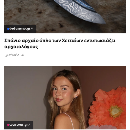
dedomeno.gr
↗
Σπάνιο αρχαίο όπλο των Χετταίων εντυπωσιάζει
αρχαιολόγους
07/08/2026
couscous.gr
↗