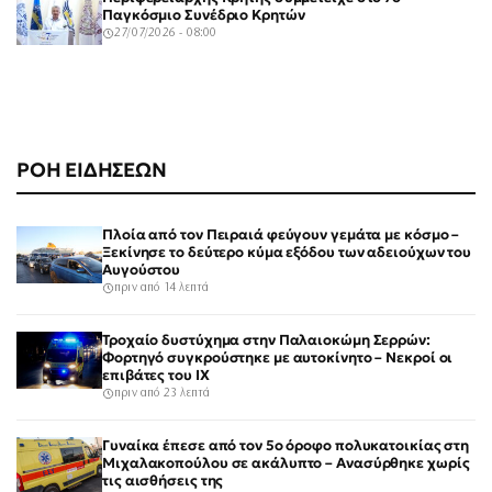
Παγκόσμιο Συνέδριο Κρητών
27/07/2026 - 08:00
ΡΟΗ ΕΙΔΗΣΕΩΝ
Πλοία από τον Πειραιά φεύγουν γεμάτα με κόσμο –
Ξεκίνησε το δεύτερο κύμα εξόδου των αδειούχων του
Αυγούστου
πριν από 14 λεπτά
Τροχαίο δυστύχημα στην Παλαιοκώμη Σερρών:
Φορτηγό συγκρούστηκε με αυτοκίνητο – Νεκροί οι
επιβάτες του ΙΧ
πριν από 23 λεπτά
Γυναίκα έπεσε από τον 5ο όροφο πολυκατοικίας στη
Μιχαλακοπούλου σε ακάλυπτο – Ανασύρθηκε χωρίς
τις αισθήσεις της