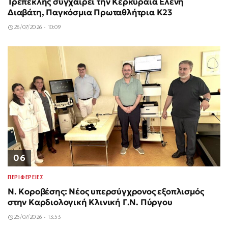
Τρεπεκλής συγχαίρει την Κερκυραία Ελένη
Διαβάτη, Παγκόσμια Πρωταθλήτρια Κ23
26/07/2026 - 10:09
06
ΠΕΡΙΦΕΡΕΙΕΣ
Ν. Κοροβέσης: Νέος υπερσύγχρονος εξοπλισμός
στην Καρδιολογική Κλινική Γ.Ν. Πύργου
25/07/2026 - 13:53