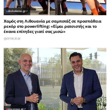
dedomeno.gr
↗
Χαμός στη Λιθουανία με σαμποτάζ σε προσπάθεια
ρεκόρ στο powerlifting: «Είμαι ρατσιστής και το
έκανα επίτηδες γιατί σας μισώ»
07/08/2026
couscous.gr
↗