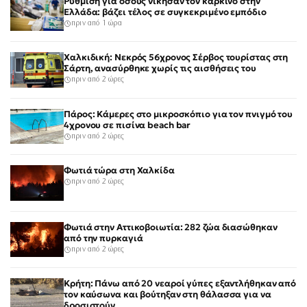
Ρύθμιση για όσους νίκησαν τον καρκίνο στην
Ελλάδα: βάζει τέλος σε συγκεκριμένο εμπόδιο
πριν από 1 ώρα
Χαλκιδική: Νεκρός 56χρονος Σέρβος τουρίστας στη
Σάρτη, ανασύρθηκε χωρίς τις αισθήσεις του
πριν από 2 ώρες
Πάρος: Κάμερες στο μικροσκόπιο για τον πνιγμό του
4χρονου σε πισίνα beach bar
πριν από 2 ώρες
Φωτιά τώρα στη Χαλκίδα
πριν από 2 ώρες
Φωτιά στην Αττικοβοιωτία: 282 ζώα διασώθηκαν
από την πυρκαγιά
πριν από 2 ώρες
Κρήτη: Πάνω από 20 νεαροί γύπες εξαντλήθηκαν από
τον καύσωνα και βούτηξαν στη θάλασσα για να
δροσιστούν