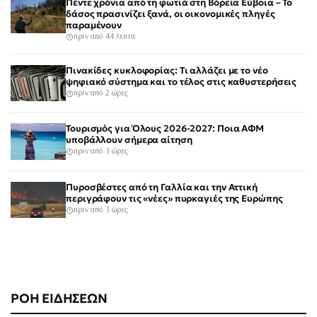
Πέντε χρόνια από τη φωτιά στη Βόρεια Εύβοια – Το
δάσος πρασινίζει ξανά, οι οικονομικές πληγές
παραμένουν
πριν από 44 λεπτά
Πινακίδες κυκλοφορίας: Τι αλλάζει με το νέο
ψηφιακό σύστημα και το τέλος στις καθυστερήσεις
πριν από 2 ώρες
Τουρισμός για Όλους 2026-2027: Ποια ΑΦΜ
υποβάλλουν σήμερα αίτηση
πριν από 3 ώρες
Πυροσβέστες από τη Γαλλία και την Αττική
περιγράφουν τις «νέες» πυρκαγιές της Ευρώπης
πριν από 3 ώρες
ΡΟΗ ΕΙΔΗΣΕΩΝ