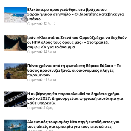
Ελικόπτερο προσγειώθηκε στα βράχια του
Σαρακήνικου στη Μήλο – Ο ιδιοκτήτης κατέβηκε για
μπάνιο
πριν από 12 λεπτά
Ιράν: «Κλειστά τα Στενά του Ορμούζ μέχρι να δεχθούν
οι ΗΠΑ όλους τους όρους μας» – Στο τραπέζι
συμφωνία για το άνοιγμα
πριν από 32 λεπτά
Πέντε χρόνια από τη φωτιά στη Βόρεια Εύβοια – Το
δάσος πρασινίζει ξανά, οι οικονομικές πληγές
παραμένουν
πριν από 44 λεπτά
Η κυβέρνηση θα παρακολουθεί το δημόσιο χρήμα
από το 2027: Δημιουργείται ψηφιακή ταυτότητα για
κάθε υπηρεσία
πριν από 2 ώρες
Αλιευτικός τουρισμός: Νέα πηγή εισοδήματος για
τους αλιείς και εμπειρία για τους επισκέπτες