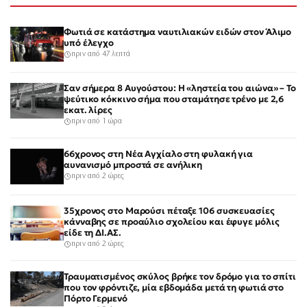
Φωτιά σε κατάστημα ναυτιλιακών ειδών στον Άλιμο
υπό έλεγχο
πριν από 47 λεπτά
Σαν σήμερα 8 Αυγούστου: Η «ληστεία του αιώνα» – Το
ψεύτικο κόκκινο σήμα που σταμάτησε τρένο με 2,6
εκατ. λίρες
πριν από 1 ώρα
66χρονος στη Νέα Αγχίαλο στη φυλακή για
αυνανισμό μπροστά σε ανήλικη
πριν από 2 ώρες
35χρονος στο Μαρούσι πέταξε 106 συσκευασίες
κάνναβης σε προαύλιο σχολείου και έφυγε μόλις
είδε τη ΔΙ.ΑΣ.
πριν από 2 ώρες
Τραυματισμένος σκύλος βρήκε τον δρόμο για το σπίτι
που τον φρόντιζε, μία εβδομάδα μετά τη φωτιά στο
Πόρτο Γερμενό