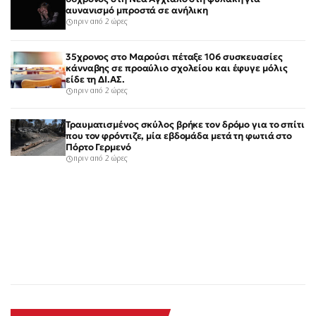
αυνανισμό μπροστά σε ανήλικη
πριν από 2 ώρες
35χρονος στο Μαρούσι πέταξε 106 συσκευασίες
κάνναβης σε προαύλιο σχολείου και έφυγε μόλις
είδε τη ΔΙ.ΑΣ.
πριν από 2 ώρες
Τραυματισμένος σκύλος βρήκε τον δρόμο για το σπίτι
που τον φρόντιζε, μία εβδομάδα μετά τη φωτιά στο
Πόρτο Γερμενό
πριν από 2 ώρες