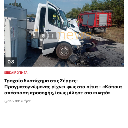
08
ΕΠΙΚΑΙΡΟΤΗΤΑ
Τροχαίο δυστύχημα στις Σέρρες:
Πραγματογνώμονας ρίχνει φως στα αίτια – «Κάποια
απόσπαση προσοχής, ίσως μίλησε στο κινητό»
πριν από 6 ώρες
Σύρος: Οι Αρχές
55χρονος κρατούσε