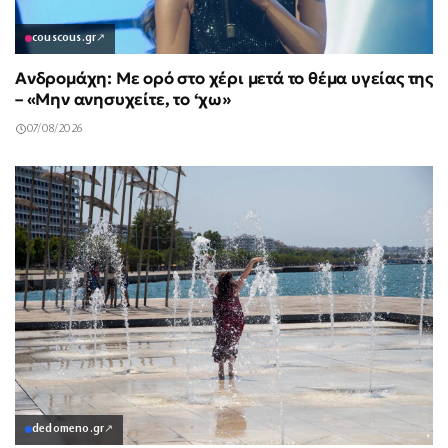
couscous.gr
↗
Ανδρομάχη: Με ορό στο χέρι μετά το θέμα υγείας της
– «Μην ανησυχείτε, το ‘χω»
07/08/2026
dedomeno.gr
↗