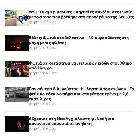
WSJ: Οι αμερικανικές υπηρεσίες συνδέουν τη Ρωσία
με το drone που βρέθηκε στο αεροδρόμιο της Λειψίας
πριν από 2 ώρες
Βόλος: Φωτιά στο Βελεστίνο – 40 πυροσβέστες στη
μάχη με τις φλόγες
πριν από 4 ώρες
Φωτιά σε κατάστημα ναυτιλιακών ειδών στον Άλιμο
υπό έλεγχο
πριν από 6 ώρες
Σαν σήμερα 8 Αυγούστου: Η «ληστεία του αιώνα» – Το
ψεύτικο κόκκινο σήμα που σταμάτησε τρένο με 2,6
εκατ. λίρες
πριν από 6 ώρες
66χρονος στη Νέα Αγχίαλο στη φυλακή για
αυνανισμό μπροστά σε ανήλικη
πριν από 6 ώρες