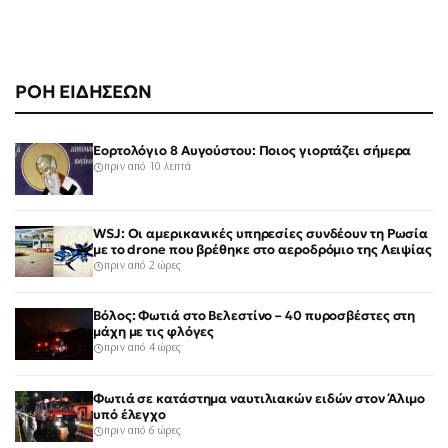
ΡΟΗ ΕΙΔΗΣΕΩΝ
Εορτολόγιο 8 Αυγούστου: Ποιος γιορτάζει σήμερα
πριν από 10 λεπτά
WSJ: Οι αμερικανικές υπηρεσίες συνδέουν τη Ρωσία
με το drone που βρέθηκε στο αεροδρόμιο της Λειψίας
πριν από 2 ώρες
Βόλος: Φωτιά στο Βελεστίνο – 40 πυροσβέστες στη
μάχη με τις φλόγες
πριν από 4 ώρες
Φωτιά σε κατάστημα ναυτιλιακών ειδών στον Άλιμο
υπό έλεγχο
πριν από 6 ώρες