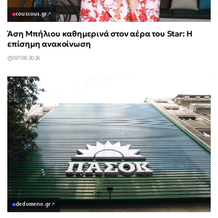
couscous.gr
↗
Άση Μπήλιου καθημερινά στον αέρα του Star: Η
επίσημη ανακοίνωση
07/08/2026
dedomeno.gr
↗