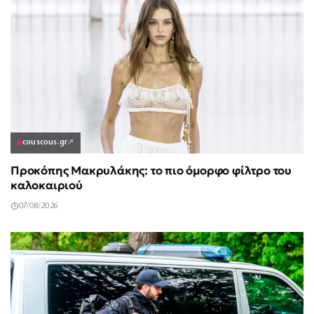
couscous.gr
↗
Προκόπης Μακρυλάκης: το πιο όμορφο φίλτρο του
καλοκαιριού
07/08/2026