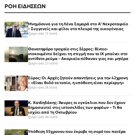
ΡΟΗ ΕΙΔΗΣΕΩΝ
Μνημόσυνο για τη Λένα Σαμαρά στο Α’ Νεκροταφείο
– Συγγενείς και φίλοι στο πλευρό της οικογένειας
πριν από 13 λεπτά
Θανατηφόρο τροχαίο στις Σέρρες: Βίντεο-
ντοκουμέντο δείχνει τη στιγμή που το ΙΧ μπαίνει στο
αντίθετο ρεύμα – Ακαριαία πέθαναν γιος και μητέρα
πριν από 23 λεπτά
Σύρος: Οι Αρχές ζητούν απαντήσεις για την 42χρονη
– «Είναι θολό το τοπίο, η υπόθεση είναι περίεργη»
πριν από 24 λεπτά
Κ. Χατδηδάκης: Άκυρες οι εγκύκλιοι που δεν έχουν
δημοσιευτεί στις ιστοσελίδες των φορέων – Τι θα
ισχύει από 1η Οκτωβρίου
πριν από 44 λεπτά
Υπόθεση 55χρονου που έκρυβε τη σορό του πατέρα