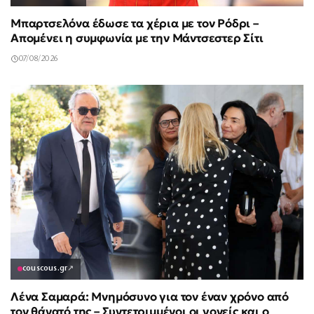
Μπαρτσελόνα έδωσε τα χέρια με τον Ρόδρι –
Απομένει η συμφωνία με την Μάντσεστερ Σίτι
07/08/2026
couscous.gr
↗
Λένα Σαμαρά: Μνημόσυνο για τον έναν χρόνο από
τον θάνατό της – Συντετριμμένοι οι γονείς και ο