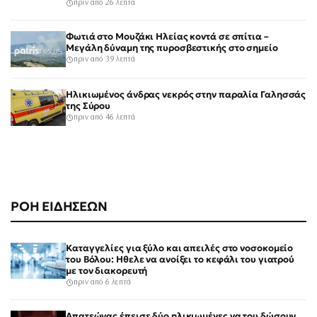
πριν από 26 λεπτά
Φωτιά στο Μουζάκι Ηλείας κοντά σε σπίτια –
Μεγάλη δύναμη της πυροσβεστικής στο σημείο
πριν από 39 λεπτά
Ηλικιωμένος άνδρας νεκρός στην παραλία Γαλησσάς
της Σύρου
πριν από 46 λεπτά
ΡΟΗ ΕΙΔΗΣΕΩΝ
Καταγγελίες για ξύλο και απειλές στο νοσοκομείο
του Βόλου: Ηθελε να ανοίξει το κεφάλι του γιατρού
με τον διακορευτή
πριν από 6 λεπτά
Απατεώνας έπεισε δύο ηλικιωμένες να του δώσουν