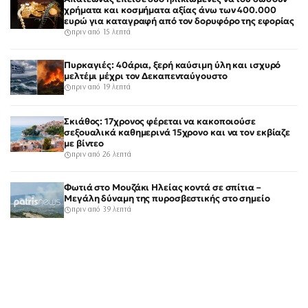
χρήματα και κοσμήματα αξίας άνω των 400.000
ευρώ για καταγραφή από τον δορυφόρο της εφορίας
πριν από 15 λεπτά
Πυρκαγιές: 40άρια, ξερή καύσιμη ύλη και ισχυρό
μελτέμι μέχρι τον Δεκαπενταύγουστο
πριν από 19 λεπτά
Σκιάθος: 17χρονος φέρεται να κακοποιούσε
σεξουαλικά καθημερινά 15χρονο και να τον εκβίαζε
με βίντεο
πριν από 26 λεπτά
Φωτιά στο Μουζάκι Ηλείας κοντά σε σπίτια –
Μεγάλη δύναμη της πυροσβεστικής στο σημείο
πριν από 39 λεπτά