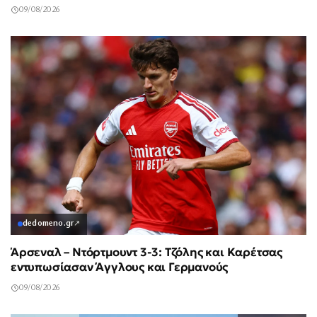
09/08/2026
dedomeno.gr
↗
Άρσεναλ – Ντόρτμουντ 3-3: Τζόλης και Καρέτσας
εντυπωσίασαν Άγγλους και Γερμανούς
09/08/2026