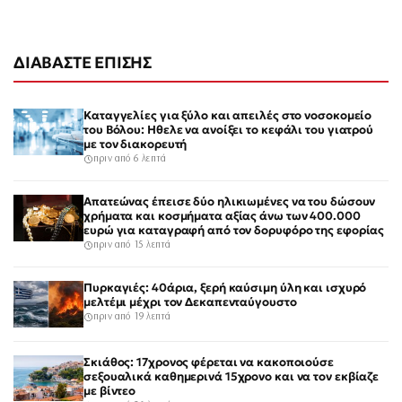
ΔΙΑΒΑΣΤΕ ΕΠΙΣΗΣ
Καταγγελίες για ξύλο και απειλές στο νοσοκομείο
του Βόλου: Ηθελε να ανοίξει το κεφάλι του γιατρού
με τον διακορευτή
πριν από 6 λεπτά
Απατεώνας έπεισε δύο ηλικιωμένες να του δώσουν
χρήματα και κοσμήματα αξίας άνω των 400.000
ευρώ για καταγραφή από τον δορυφόρο της εφορίας
πριν από 15 λεπτά
Πυρκαγιές: 40άρια, ξερή καύσιμη ύλη και ισχυρό
μελτέμι μέχρι τον Δεκαπενταύγουστο
πριν από 19 λεπτά
Σκιάθος: 17χρονος φέρεται να κακοποιούσε
σεξουαλικά καθημερινά 15χρονο και να τον εκβίαζε
με βίντεο