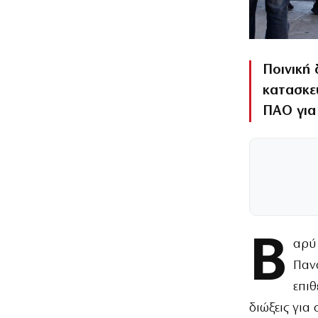
Ποινική
κατασκε
ΠΑΟ για 
Β
αρύ
Πανα
επι
διώξεις για