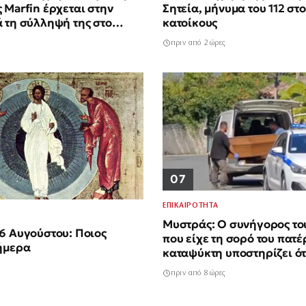
 Marfin έρχεται στην
Σητεία, μήνυμα του 112 στ
 τη σύλληψή της στο
κατοίκους
πριν από 2 ώρες
07
ΕΠΙΚΑΙΡΟΤΗΤΑ
Μυστράς: Ο συνήγορος το
6 Αυγούστου: Ποιος
που είχε τη σορό του πατέ
ήμερα
καταψύκτη υποστηρίζει ότ
οικονομικό το κίνητρο»
πριν από 8 ώρες