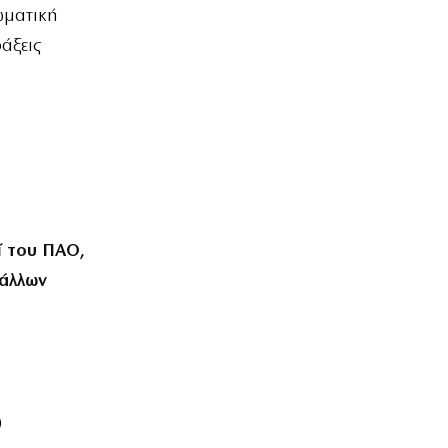
ωματική
άξεις
ί του ΠΑΟ,
 άλλων
)