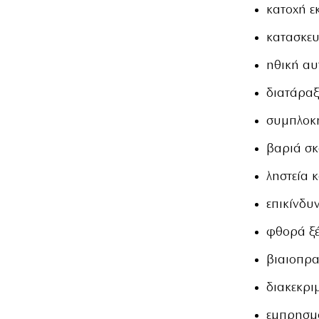
κατοχή ε
κατασκε
ηθική α
διατάραξ
συμπλοκ
βαριά σ
ληστεία 
επικίνδυ
φθορά ξέ
βιαιοπρα
διακεκρι
εμπρησμ