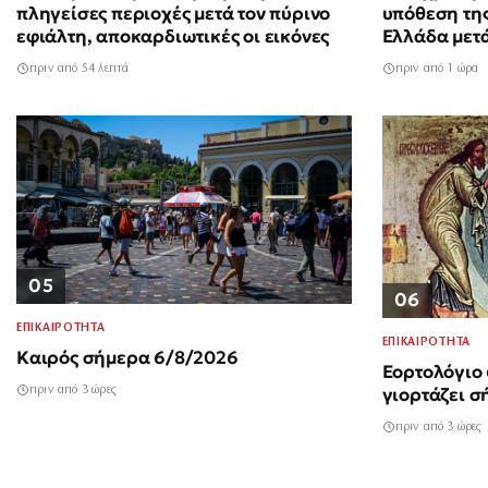
πληγείσες περιοχές μετά τον πύρινο
υπόθεση της
εφιάλτη, αποκαρδιωτικές οι εικόνες
Ελλάδα μετά
Λονδίνο
πριν από 54 λεπτά
πριν από 1 ώρα
05
06
ΕΠΙΚΑΙΡΟΤΗΤΑ
ΕΠΙΚΑΙΡΟΤΗΤΑ
Καιρός σήμερα 6/8/2026
Εορτολόγιο 
πριν από 3 ώρες
γιορτάζει σ
πριν από 3 ώρες