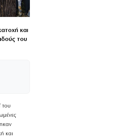
κατοχή και
αδούς του
ί του
νωμένες
θηκαν
χή και