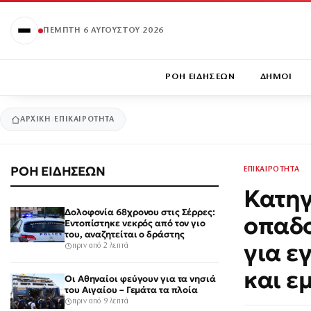
ΠΈΜΠΤΗ 6 ΑΥΓΟΎΣΤΟΥ 2026
ΡΟΗ ΕΙΔΗΣΕΩΝ
ΔΗΜΟΙ
ΑΡΧΙΚΉ
ΕΠΙΚΑΙΡΟΤΗΤΑ
ΡΟΗ ΕΙΔΗΣΕΩΝ
ΕΠΙΚΑΙΡΟΤΗΤΑ
Κατηγ
Δολοφονία 68χρονου στις Σέρρες:
οπαδο
Εντοπίστηκε νεκρός από τον γιο
του, αναζητείται ο δράστης
για ε
πριν από 2 λεπτά
και ε
Οι Αθηναίοι φεύγουν για τα νησιά
του Αιγαίου – Γεμάτα τα πλοία
πριν από 9 λεπτά