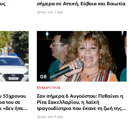
ους
σήμερα σε Αττική, Εύβοια και Βοιωτία
πριν από 2 ώρες
08
ΕΠΙΚΑΙΡΟΤΗΤΑ
υ 55χρονου
Σαν σήμερα 6 Αυγούστου: Πεθαίνει η
ρα του σε
Ρίτα Σακελλαρίου, η λαϊκή
ι «δεν ήταν
τραγουδίστρια που έκανε τη ζωή της
τραγούδι
πριν από 9 ώρες