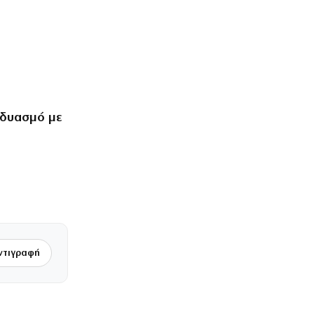
νδυασμό με
ντιγραφή