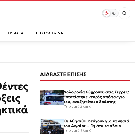
ΕΡΓΑΣΙΑ
ΠΡΩΤΟΣΕΛΙΔΑ
ΔΙΑΒΑΣΤΕ ΕΠΙΣΗΣ
θέντες
Δολοφονία 68χρονου στις Σέρρες:
ξεις
Εντοπίστηκε νεκρός από τον γιο
του, αναζητείται ο δράστης
ηκτικά
πριν από 2 λεπτά
Οι Αθηναίοι φεύγουν για τα νησιά
του Αιγαίου – Γεμάτα τα πλοία
πριν από 9 λεπτά