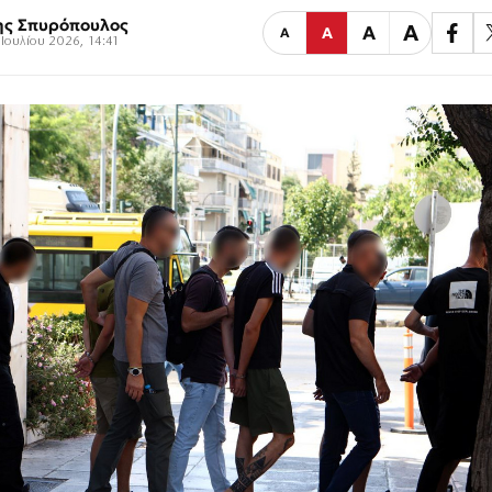
ης Σπυρόπουλος
Α
Α
Α
Α
Ιουλίου 2026, 14:41