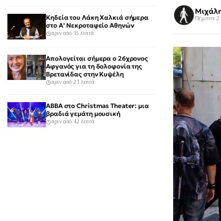
Μιχάλ
Κηδεία του Λάκη Χαλκιά σήμερα
Πέμπτη 2 
στο Α’ Νεκροταφείο Αθηνών
πριν από 15 λεπτά
Απολογείται σήμερα ο 26χρονος
Αφγανός για τη δολοφονία της
Βρετανίδας στην Κυψέλη
πριν από 23 λεπτά
ABBA στο Christmas Theater: μια
βραδιά γεμάτη μουσική
πριν από 42 λεπτά