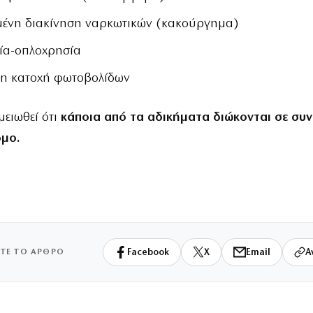
μένη διακίνηση ναρκωτικών (κακούργημα)
ία-οπλοχρησία
η κατοχή φωτοβολίδων
μειωθεί ότι
κάποια από τα αδικήματα διώκονται σε συ
όμο.
ΙΤΕ ΤΟ ΑΡΘΡΟ
Facebook
X
Email
Α