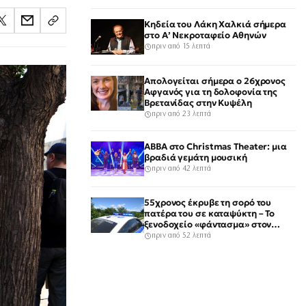
Κηδεία του Λάκη Χαλκιά σήμερα
στο Α’ Νεκροταφείο Αθηνών
πριν από 15 λεπτά
Απολογείται σήμερα ο 26χρονος
Αφγανός για τη δολοφονία της
Βρετανίδας στην Κυψέλη
πριν από 23 λεπτά
ABBA στο Christmas Theater: μια
βραδιά γεμάτη μουσική
πριν από 42 λεπτά
55χρονος έκρυβε τη σορό του
πατέρα του σε καταψύκτη – Το
ξενοδοχείο «φάντασμα» στον
Μυστρά και οι πινακίδες
πριν από 52 λεπτά
«απαγορεύεται»