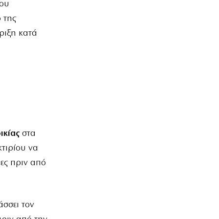
του
 της
ήριξη κατά
ικίας
στα
κτιρίου να
ρες πριν από
σσει τον