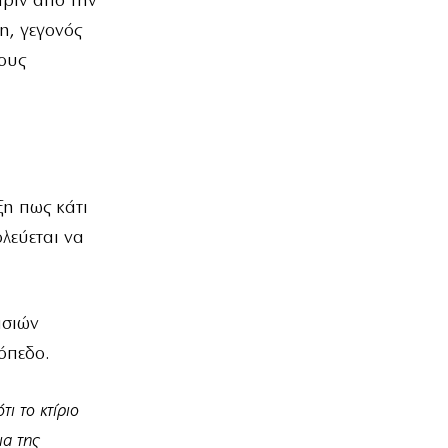
πριν από την
η, γεγονός
τους
ξη πως κάτι
λεύεται να
ασιών
όπεδο.
τι το κτίριο
ια της