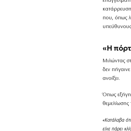
επαγγελματι
κατάρρευση 
που, όπως λ
υπεύθυνους 
«Η πόρτ
Μιλώντας σ
δεν πήγαινε
ανοίξει.
Όπως εξήγη
θεμελίωσης 
«Κατάλαβα ότι
είχε πάρει κλ