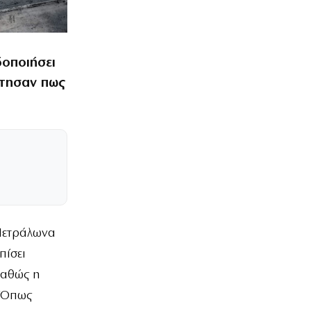
δοποιήσει
ντησαν πως
 Πετράλωνα
πίσει
καθώς η
. Όπως