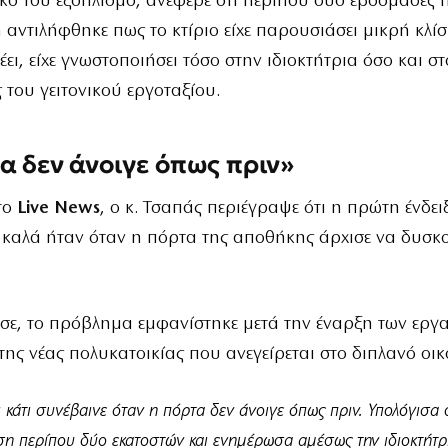
κό του εξοπλισμό, ανέφερε ότι περίπου δύο εβδομάδες 
αντιλήφθηκε πως το κτίριο είχε παρουσιάσει μικρή κλίσ
έει, είχε γνωστοποιήσει τόσο στην ιδιοκτήτρια όσο και σ
του γειτονικού εργοταξίου.
α δεν άνοιγε όπως πριν»
το
Live News
, ο κ. Τσαπάς περιέγραψε ότι η πρώτη ένδει
 καλά ήταν όταν η πόρτα της αποθήκης άρχισε να δυσκο
σε, το πρόβλημα εμφανίστηκε μετά την έναρξη των εργ
της νέας πολυκατοικίας που ανεγείρεται στο διπλανό οικ
 κάτι συνέβαινε όταν η πόρτα δεν άνοιγε όπως πριν. Υπολόγισα ό
ίση περίπου δύο εκατοστών και ενημέρωσα αμέσως την ιδιοκτήτρ