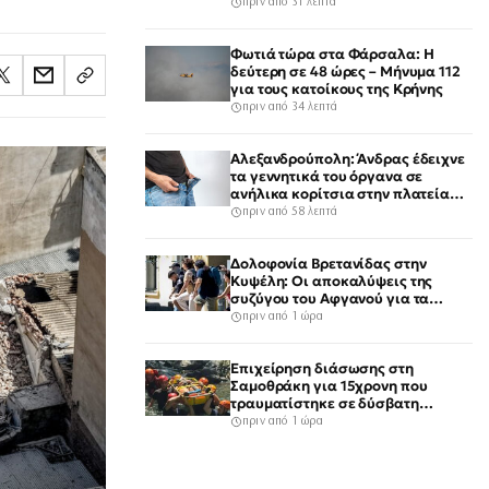
πριν από 31 λεπτά
Φωτιά τώρα στα Φάρσαλα: Η
δεύτερη σε 48 ώρες – Μήνυμα 112
για τους κατοίκους της Κρήνης
πριν από 34 λεπτά
Αλεξανδρούπολη: Άνδρας έδειχνε
τα γεννητικά του όργανα σε
ανήλικα κορίτσια στην πλατεία
του χωριού Άβαντας
πριν από 58 λεπτά
Δολοφονία Βρετανίδας στην
Κυψέλη: Οι αποκαλύψεις της
συζύγου του Αφγανού για τα
μηνύματα και το ταξίδι στην
πριν από 1 ώρα
Αράχωβα που της κίνησαν
υποψίες
Επιχείρηση διάσωσης στη
Σαμοθράκη για 15χρονη που
τραυματίστηκε σε δύσβατη
περιοχή
πριν από 1 ώρα