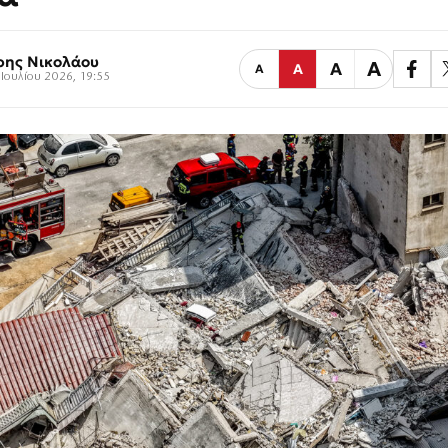
ρης Νικολάου
Α
Α
Α
Α
Ιουλίου 2026, 19:55