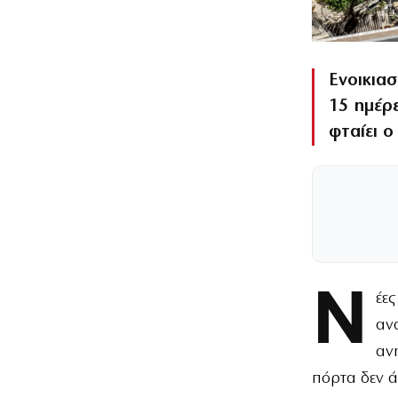
Ενοικιασ
15 ημέρε
φταίει ο
Ν
έε
αν
αν
πόρτα δεν ά