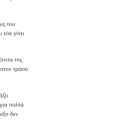
υς του
είχε γίνει
ότητα της
 στον τρόπο
άζει
 για πολλά
ιξη δεν