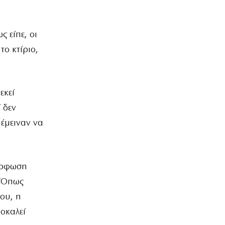
 είπε, οι
ο κτίριο,
εκεί
 δεν
 έμειναν να
μόρφωση
. Όπως
ου, η
οκαλεί