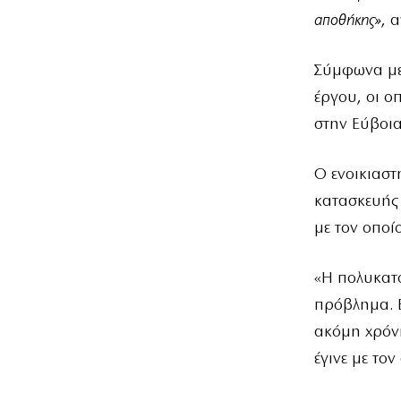
αποθήκης»
, 
Σύμφωνα με 
έργου, οι ο
στην Εύβοια
Ο ενοικιαστ
κατασκευής 
με τον οποί
«Η πολυκατο
πρόβλημα. Ε
ακόμη χρόνι
έγινε με το