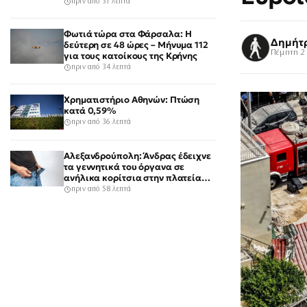
πριν από 31 λεπτά
Φωτιά τώρα στα Φάρσαλα: Η
Δημήτ
δεύτερη σε 48 ώρες – Μήνυμα 112
Πέμπτη 2 
για τους κατοίκους της Κρήνης
πριν από 34 λεπτά
Χρηματιστήριο Αθηνών: Πτώση
κατά 0,59%
πριν από 36 λεπτά
Αλεξανδρούπολη: Άνδρας έδειχνε
τα γεννητικά του όργανα σε
ανήλικα κορίτσια στην πλατεία
του χωριού Άβαντας
πριν από 58 λεπτά