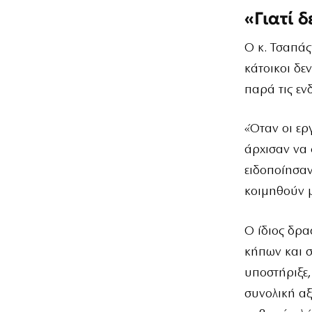
«Γιατί 
Ο κ. Τσαπάς
κάτοικοι δε
παρά τις εν
«Όταν οι ερ
άρχισαν να 
ειδοποίησαν
κοιμηθούν μ
Ο ίδιος δρα
κήπων και 
υποστήριξε,
συνολική αξ