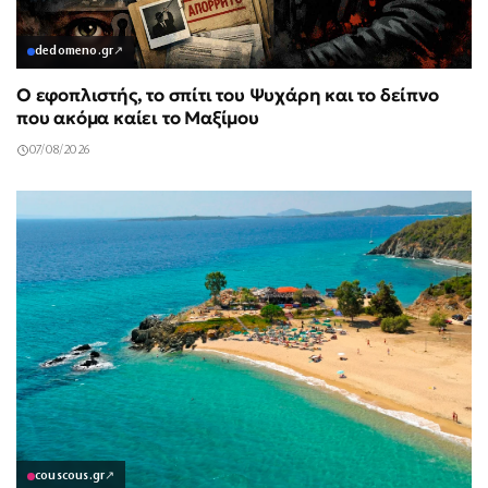
dedomeno.gr
↗
Ο εφοπλιστής, το σπίτι του Ψυχάρη και το δείπνο
που ακόμα καίει το Μαξίμου
07/08/2026
couscous.gr
↗