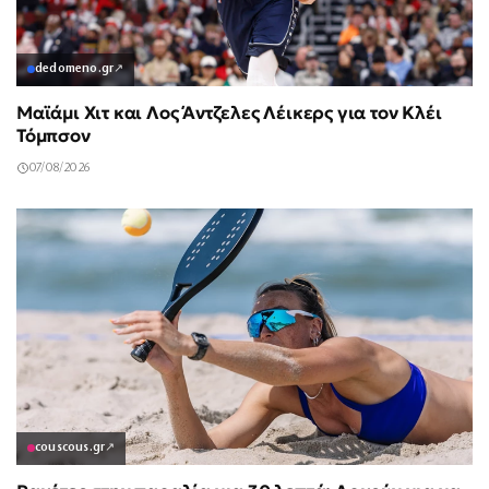
dedomeno.gr
↗
Μαϊάμι Χιτ και Λος Άντζελες Λέικερς για τον Κλέι
Τόμπσον
07/08/2026
couscous.gr
↗