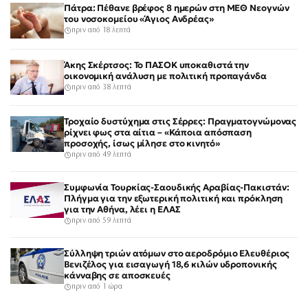
Πάτρα: Πέθανε βρέφος 8 ημερών στη ΜΕΘ Νεογνών
του νοσοκομείου «Άγιος Ανδρέας»
πριν από 18 λεπτά
Άκης Σκέρτσος: Το ΠΑΣΟΚ υποκαθιστά την
οικονομική ανάλυση με πολιτική προπαγάνδα
πριν από 38 λεπτά
Τροχαίο δυστύχημα στις Σέρρες: Πραγματογνώμονας
ρίχνει φως στα αίτια – «Κάποια απόσπαση
προσοχής, ίσως μίλησε στο κινητό»
πριν από 49 λεπτά
Συμφωνία Τουρκίας-Σαουδικής Αραβίας-Πακιστάν:
Πλήγμα για την εξωτερική πολιτική και πρόκληση
για την Αθήνα, λέει η ΕΛΑΣ
πριν από 59 λεπτά
Σύλληψη τριών ατόμων στο αεροδρόμιο Ελευθέριος
Βενιζέλος για εισαγωγή 18,6 κιλών υδροπονικής
κάνναβης σε αποσκευές
πριν από 1 ώρα