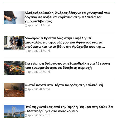
Αλεξανδρούπολη: Άνδρας έδειχνε τα γεννητικά του
όργανα σε ανήλικα κορίτσια στην πλατεία του
χωριού Άβαντας
πριν από 11 λεπτά
Δολοφονία Βρετανίδας στην Κυψέλη: Οι
αποκαλύψεις της συζύγου του Αφγανού για τα
μηνύματα και το ταξίδι στην Αράχωβα που της
κίνησαν υποψίες
πριν από 31 λεπτά
Επιχείρηση διάσωσης στη Σαμοθράκη για 15χρονη
που τραυματίστηκε σε δύσβατη περιοχή
πριν από 37 λεπτά
Φωτιά κοντά στο Πόρτο Καρράς στη Χαλκιδική
πριν από 41 λεπτά
Πτώση γυναίκας από την Υψηλή Γέφυρα στη Χαλκίδα
– Μεταφέρθηκε στο νοσοκομείο
πριν από 59 λεπτά