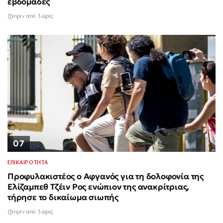
εβδομάδες
πριν από 3 ώρες
07
ΕΠΙΚΑΙΡΟΤΗΤΑ
Προφυλακιστέος ο Αφγανός για τη δολοφονία της
Ελίζαμπεθ Τζέιν Ρος ενώπιον της ανακρίτριας,
τήρησε το δικαίωμα σιωπής
πριν από 3 ώρες