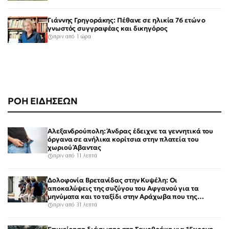
Γιάννης Γρηγοράκης: Πέθανε σε ηλικία 76 ετών ο
γνωστός συγγραφέας και δικηγόρος
πριν από 1 ώρα
ΡΟΗ ΕΙΔΗΣΕΩΝ
Αλεξανδρούπολη: Άνδρας έδειχνε τα γεννητικά του
όργανα σε ανήλικα κορίτσια στην πλατεία του
χωριού Άβαντας
πριν από 11 λεπτά
Δολοφονία Βρετανίδας στην Κυψέλη: Οι
αποκαλύψεις της συζύγου του Αφγανού για τα
μηνύματα και το ταξίδι στην Αράχωβα που της
κίνησαν υποψίες
πριν από 31 λεπτά