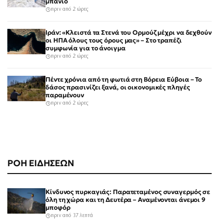
μπάνιο
πριν από 2 ώρες
Ιράν: «Κλειστά τα Στενά του Ορμούζ μέχρι να δεχθούν
οι ΗΠΑ όλους τους όρους μας» – Στο τραπέζι
συμφωνία για το άνοιγμα
πριν από 2 ώρες
Πέντε χρόνια από τη φωτιά στη Βόρεια Εύβοια – Το
δάσος πρασινίζει ξανά, οι οικονομικές πληγές
παραμένουν
πριν από 2 ώρες
ΡΟΗ ΕΙΔΗΣΕΩΝ
Κίνδυνος πυρκαγιάς: Παρατεταμένος συναγερμός σε
όλη τη χώρα και τη Δευτέρα – Αναμένονται άνεμοι 9
μποφόρ
πριν από 37 λεπτά