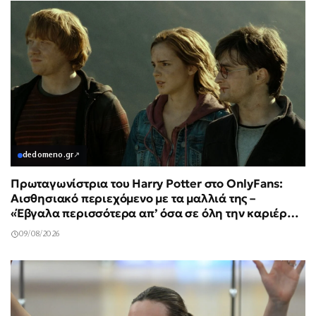
dedomeno.gr
↗
Πρωταγωνίστρια του Harry Potter στο OnlyFans:
Αισθησιακό περιεχόμενο με τα μαλλιά της –
«Έβγαλα περισσότερα απ’ όσα σε όλη την καριέρα
μου»
09/08/2026