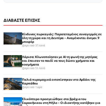
ΔΙΑΒΑΣΤΕ ΕΠΙΣΗΣ
Κίνδυνος πυρκαγιάς: Παρατεταμένος συναγερμός σε
όλη τη χώρα και τη Δευτέρα – Αναμένονται άνεμοι 9
μποφόρ
πριν από 37 λεπτά
Λάρισα: Κλωνοποίησαν με AI τη φωνή της μητέρας
και έπεισαν το παιδί να τους δώσει χρήματα και
κοσμήματα
πριν από 55 λεπτά
Παλιά πυρομαχικά εντοπίστηκαν στο Αρδάνι της
Καρπάθου
πριν από 1 ώρα
Ελικόπτερο προσγειώθηκε στα βράχια του
Σαρακήνικου στη Μήλο – Ο ιδιοκτήτης κατέβηκε για