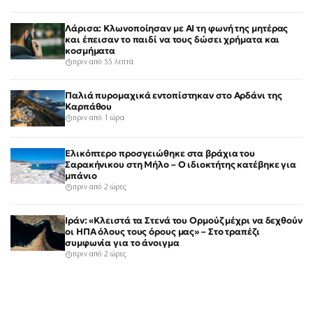
Λάρισα: Κλωνοποίησαν με AI τη φωνή της μητέρας
και έπεισαν το παιδί να τους δώσει χρήματα και
κοσμήματα
πριν από 55 λεπτά
Παλιά πυρομαχικά εντοπίστηκαν στο Αρδάνι της
Καρπάθου
πριν από 1 ώρα
Ελικόπτερο προσγειώθηκε στα βράχια του
Σαρακήνικου στη Μήλο – Ο ιδιοκτήτης κατέβηκε για
μπάνιο
πριν από 2 ώρες
Ιράν: «Κλειστά τα Στενά του Ορμούζ μέχρι να δεχθούν
οι ΗΠΑ όλους τους όρους μας» – Στο τραπέζι
συμφωνία για το άνοιγμα
πριν από 2 ώρες