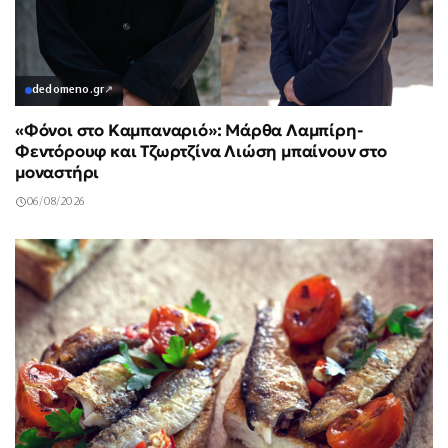
dedomeno.gr
↗
«Φόνοι στο Καμπαναριό»: Μάρθα Λαμπίρη-
Φεντόρουφ και Τζωρτζίνα Λιώση μπαίνουν στο
μοναστήρι
06/08/2026