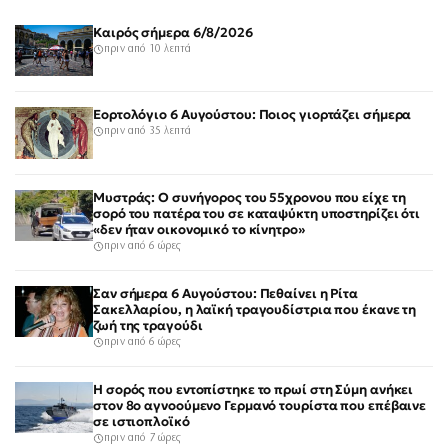
Καιρός σήμερα 6/8/2026
πριν από 10 λεπτά
Εορτολόγιο 6 Αυγούστου: Ποιος γιορτάζει σήμερα
πριν από 35 λεπτά
Μυστράς: Ο συνήγορος του 55χρονου που είχε τη
σορό του πατέρα του σε καταψύκτη υποστηρίζει ότι
«δεν ήταν οικονομικό το κίνητρο»
πριν από 6 ώρες
Σαν σήμερα 6 Αυγούστου: Πεθαίνει η Ρίτα
Σακελλαρίου, η λαϊκή τραγουδίστρια που έκανε τη
ζωή της τραγούδι
πριν από 6 ώρες
Η σορός που εντοπίστηκε το πρωί στη Σύμη ανήκει
στον 8ο αγνοούμενο Γερμανό τουρίστα που επέβαινε
σε ιστιοπλοϊκό
πριν από 7 ώρες