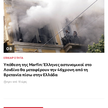
08
ΕΠΙΚΑΙΡΟΤΗΤΑ
Υπόθεση της Marfin: Έλληνες αστυνομικοί στο
Λονδίνο θα μεταφέρουν την 46χρονη από τη
Βρετανία πίσω στην Ελλάδα
πριν από 10 ώρες
Σαν σήμερα 3
Δολοφονία
Σύγκρουση
Άδωνις Γεωργιάδης: