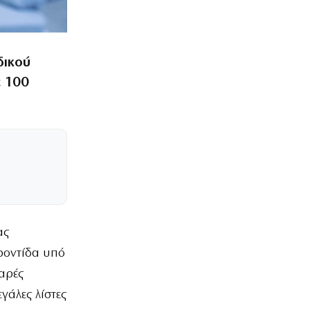
δικού
ε 100
ας
ροντίδα υπό
βαρές
γάλες λίστες