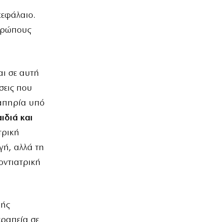
κεφάλαιο.
νθρώπους
αι σε αυτή
σεις που
απηρία υπό
ιδιά και
τρική
γή, αλλά τη
οντιατρική
κής
εραπεία σε