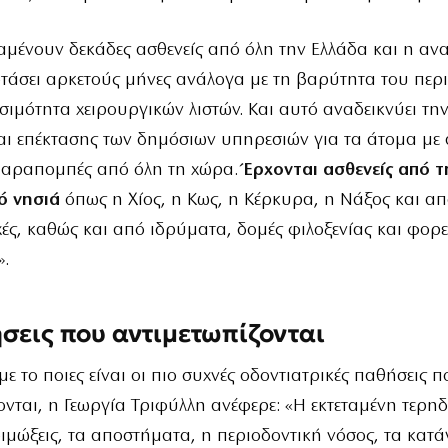
μένουν δεκάδες ασθενείς από όλη την Ελλάδα και η αν
τάσει αρκετούς μήνες ανάλογα με τη βαρύτητα του περ
εσιμότητα χειρουργικών λιστών. Και αυτό αναδεικνύει τη
αι επέκτασης των δημόσιων υπηρεσιών για τα άτομα με
παραπομπές από όλη τη χώρα.
Έρχονται ασθενείς από τ
ό νησιά
όπως η Χίος, η Κως, η Κέρκυρα, η Νάξος και απ
χές, καθώς και από ιδρύματα, δομές φιλοξενίας και φορε
».
σεις που αντιμετωπίζονται
ε το ποιες είναι οι πιο συχνές οδοντιατρικές παθήσεις π
ονται, η Γεωργία Τριφύλλη ανέφερε: «Η εκτεταμένη τερηδ
οιμώξεις, τα αποστήματα, η περιοδοντική νόσος, τα κατ