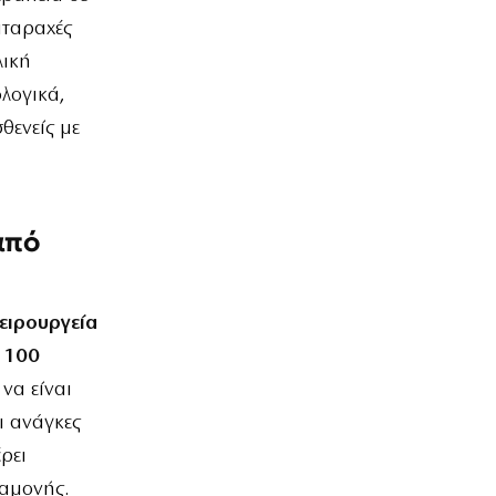
αταραχές
λική
λογικά,
θενείς με
από
χειρουργεία
 100
να είναι
ι ανάγκες
ρει
ναμονής.