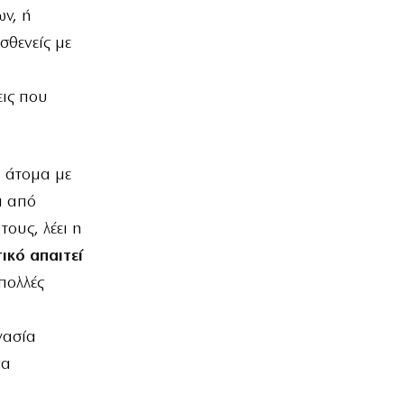
ων, ή
σθενείς με
εις που
 άτομα με
ι από
ους, λέει η
ικό απαιτεί
πολλές
γασία
να