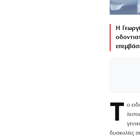
Η Γεωργί
οδοντια
επεμβάσε
Τ
ο ει
λειτ
γενι
δυσκολίες σ