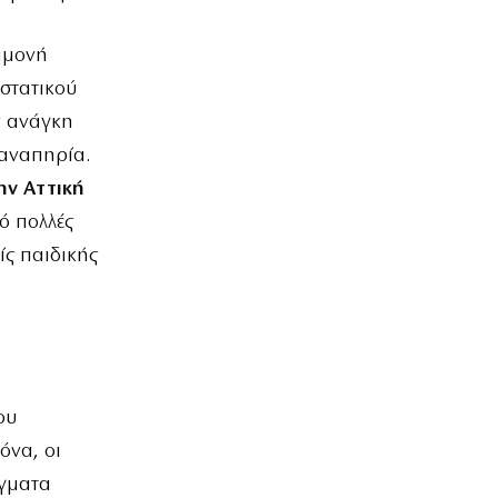
αμονή
ιστατικού
ν ανάγκη
 αναπηρία.
ην Αττική
ό πολλές
ίς παιδικής
ου
όνα, οι
άγματα