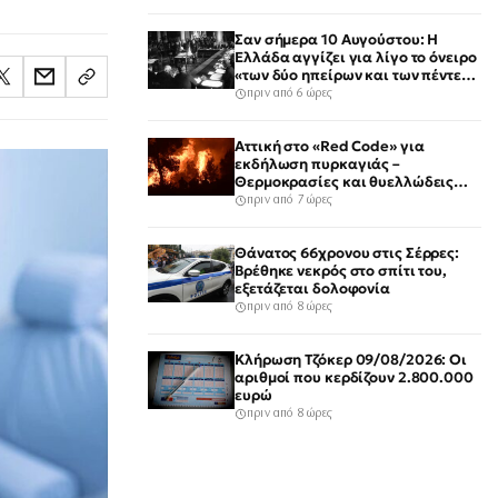
Σαν σήμερα 10 Αυγούστου: Η
Ελλάδα αγγίζει για λίγο το όνειρο
«των δύο ηπείρων και των πέντε
θαλασσών»
πριν από 6 ώρες
Αττική στο «Red Code» για
εκδήλωση πυρκαγιάς –
Θερμοκρασίες και θυελλώδεις
άνεμοι
πριν από 7 ώρες
Θάνατος 66χρονου στις Σέρρες:
Βρέθηκε νεκρός στο σπίτι του,
εξετάζεται δολοφονία
πριν από 8 ώρες
Κλήρωση Τζόκερ 09/08/2026: Οι
αριθμοί που κερδίζουν 2.800.000
ευρώ
πριν από 8 ώρες