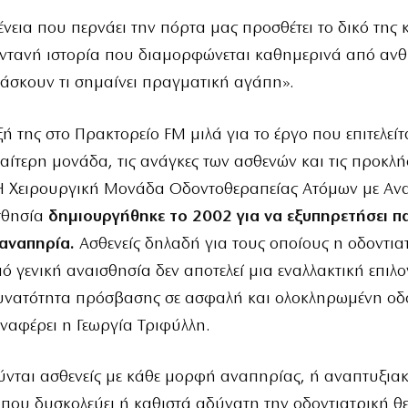
ένεια που περνάει την πόρτα μας προσθέτει το δικό της 
ζωντανή ιστορία που διαμορφώνεται καθημερινά από α
άσκουν τι σημαίνει πραγματική αγάπη».
ξή της στο Πρακτορείο FM μιλά για το έργο που επιτελείτ
ιαίτερη μονάδα, τις ανάγκες των ασθενών και τις προκλή
Η Χειρουργική Μονάδα Οδοντοθεραπείας Ατόμων με Αν
ισθησία
δημιουργήθηκε το 2002 για να εξυπηρετήσει πα
 αναπηρία.
Ασθενείς δηλαδή για τους οποίους η οδοντια
ό γενική αναισθησία δεν αποτελεί μια εναλλακτική επιλο
υνατότητα πρόσβασης σε ασφαλή και ολοκληρωμένη οδ
ναφέρει η Γεωργία Τριφύλλη.
ύνται ασθενείς με κάθε μορφή αναπηρίας, ή αναπτυξια
που δυσκολεύει ή καθιστά αδύνατη την οδοντιατρική θ