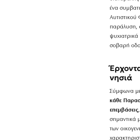
ένα συμβατι
Αυτιστικού
παράλυση, σ
ψυχιατρικά 
σοβαρή οδο
Έρχοντα
νησιά
Σύμφωνα με
κάθε Παρασ
επεμβάσεις,
σημαντικά μ
των οικογεν
χαρακτηριστ