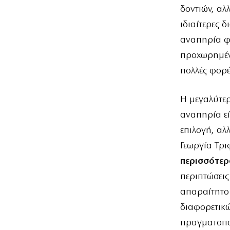
δοντιών, αλ
ιδιαίτερες 
αναπηρία φ
προχωρημένα
πολλές φορέ
Η μεγαλύτε
αναπηρία εί
επιλογή, αλ
Γεωργία Τρι
περισσότερ
περιπτώσει
απαραίτητο 
διαφορετικώ
πραγματοποι