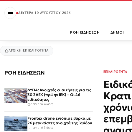
ΔΕΥΤΈΡΑ 10 ΑΥΓΟΎΣΤΟΥ 2026
ΡΟΗ ΕΙΔΗΣΕΩΝ
ΔΗΜΟΙ
ΑΡΧΙΚΉ
ΕΠΙΚΑΙΡΟΤΗΤΑ
ΡΟΗ ΕΙΔΗΣΕΩΝ
ΕΠΙΚΑΙΡΟΤΗΤΑ
Ειδικ
ΔΥΠΑ: Ανοιχτές οι αιτήσεις για τις
Κρατι
30 ΣΑΕΚ (πρώην ΙΕΚ) – Οι 46
ειδικότητες
χρόνι
πριν από 4 ώρες
επεμβ
Frontex drone εντόπισε βάρκα με
26 μετανάστες ανοιχτά της Γαύδου
αναι
πριν από 5 ώρες