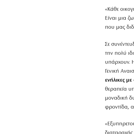
«Κάθε οικογ
Είναι μια 
που μας διδ
Σε συνέντευ
την πολύ ιδ
υπάρχουν. 
Γενική Ανα
ενήλικες με
θεραπεία υπ
μοναδική δ
φροντίδα, α
«Εξυπηρετο
διαταραχής 