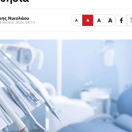
ρης Νικολάου
Α
Α
Α
Α
4 Ιουλίου 2026, 08:53