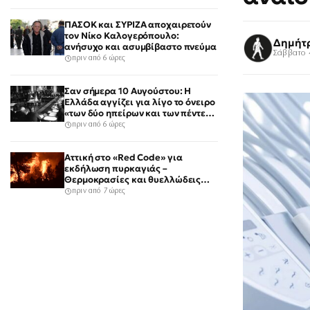
ΠΑΣΟΚ και ΣΥΡΙΖΑ αποχαιρετούν
τον Νίκο Καλογερόπουλο:
Δημήτ
ανήσυχο και ασυμβίβαστο πνεύμα
Σάββατο 
πριν από 6 ώρες
Σαν σήμερα 10 Αυγούστου: Η
Ελλάδα αγγίζει για λίγο το όνειρο
«των δύο ηπείρων και των πέντε
θαλασσών»
πριν από 6 ώρες
Αττική στο «Red Code» για
εκδήλωση πυρκαγιάς –
Θερμοκρασίες και θυελλώδεις
άνεμοι
πριν από 7 ώρες