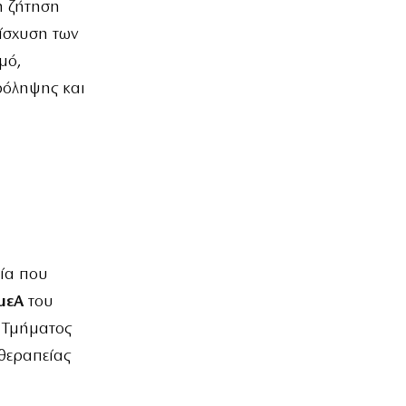
η ζήτηση
νίσχυση των
μό,
ρόληψης και
ρία που
ΑμεΑ
του
ύ Τμήματος
θεραπείας