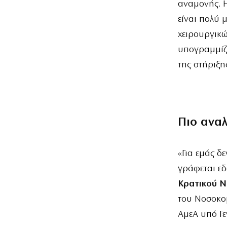
αναμονής. Η
είναι πολύ 
χειρουργικώ
υπογραμμίζ
της στήριξη
Πιο ανα
«Για εμάς δ
γράφεται εδ
Κρατικού Ν
του Νοσοκο
ΑμεΑ υπό Γε